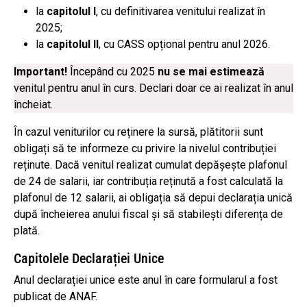
la
capitolul I
, cu definitivarea venitului realizat în
2025;
la
capitolul II
, cu CASS opțional pentru anul 2026.
Important!
Începând cu 2025
nu se mai estimează
venitul pentru anul în curs. Declari doar ce ai realizat în anul
încheiat.
În cazul veniturilor cu reținere la sursă, plătitorii sunt
obligați să te informeze cu privire la nivelul contribuției
reținute. Dacă venitul realizat cumulat depășește plafonul
de 24 de salarii, iar contribuția reținută a fost calculată la
plafonul de 12 salarii, ai obligația să depui declarația unică
după încheierea anului fiscal și să stabilești diferența de
plată.
Capitolele Declarației Unice
Anul declarației unice este anul în care formularul a fost
publicat de ANAF.