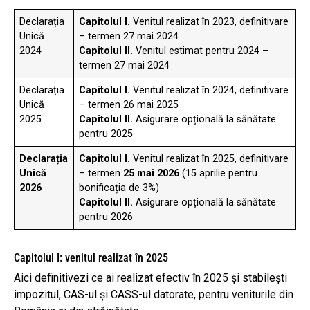
Declarația
Capitolul I.
Venitul realizat în 2023, definitivare
Unică
– termen 27 mai 2024
2024
Capitolul II.
Venitul estimat pentru 2024 –
termen 27 mai 2024
Declarația
Capitolul I.
Venitul realizat în 2024, definitivare
Unică
– termen 26 mai 2025
2025
Capitolul II.
Asigurare opțională la sănătate
pentru 2025
Declarația
Capitolul I.
Venitul realizat în 2025, definitivare
Unică
– termen
25 mai 2026
(15 aprilie pentru
2026
bonificația de 3%)
Capitolul II.
Asigurare opțională la sănătate
pentru 2026
Capitolul I: venitul realizat în 2025
Aici definitivezi ce ai realizat efectiv în 2025 și stabilești
impozitul, CAS-ul și CASS-ul datorate, pentru veniturile din