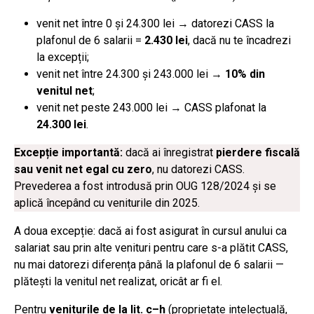
venit net între 0 și 24.300 lei → datorezi CASS la
plafonul de 6 salarii =
2.430 lei
, dacă nu te încadrezi
la excepții;
venit net între 24.300 și 243.000 lei →
10% din
venitul net
;
venit net peste 243.000 lei → CASS plafonat la
24.300 lei
.
Excepție importantă:
dacă ai înregistrat
pierdere fiscală
sau venit net egal cu zero
, nu datorezi CASS.
Prevederea a fost introdusă prin OUG 128/2024 și se
aplică începând cu veniturile din 2025.
A doua excepție: dacă ai fost asigurat în cursul anului ca
salariat sau prin alte venituri pentru care s-a plătit CASS,
nu mai datorezi diferența până la plafonul de 6 salarii —
plătești la venitul net realizat, oricât ar fi el.
Pentru
veniturile de la lit. c–h
(proprietate intelectuală,