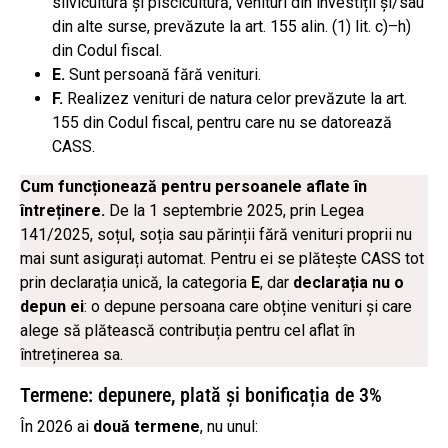
silvicultură și piscicultură, venituri din investiții și/sau
din alte surse, prevăzute la art. 155 alin. (1) lit. c)–h)
din Codul fiscal.
E.
Sunt persoană fără venituri.
F.
Realizez venituri de natura celor prevăzute la art.
155 din Codul fiscal, pentru care nu se datorează
CASS.
Cum funcționează pentru persoanele aflate în
întreținere.
De la 1 septembrie 2025, prin Legea
141/2025, soțul, soția sau părinții fără venituri proprii nu
mai sunt asigurați automat. Pentru ei se plătește CASS tot
prin declarația unică, la categoria
E
, dar
declarația nu o
depun ei
: o depune persoana care obține venituri și care
alege să plătească contribuția pentru cel aflat în
întreținerea sa.
Termene: depunere, plată și bonificația de 3%
În 2026 ai
două termene
, nu unul: