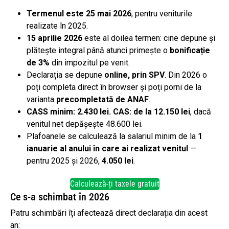
Termenul este 25 mai 2026
, pentru veniturile
realizate în 2025.
15 aprilie 2026
este al doilea termen: cine depune și
plătește integral până atunci primește o
bonificație
de 3%
din impozitul pe venit.
Declarația se depune
online, prin SPV
. Din 2026 o
poți completa direct în browser și poți porni de la
varianta
precompletată de ANAF
.
CASS minim: 2.430 lei.
CAS: de la 12.150 lei
, dacă
venitul net depășește 48.600 lei.
Plafoanele se calculează la salariul minim de la
1
ianuarie al anului în care ai realizat venitul
—
pentru 2025 și 2026,
4.050 lei
.
Calculează-ți taxele gratuit
Ce s-a schimbat în 2026
Patru schimbări îți afectează direct declarația din acest
an: