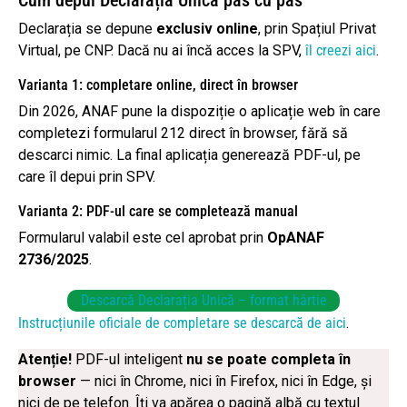
Cum depui Declarația Unică pas cu pas
Declarația se depune
exclusiv online
, prin Spațiul Privat
Virtual, pe CNP. Dacă nu ai încă acces la SPV,
îl creezi aici
.
Varianta 1: completare online, direct în browser
Din 2026, ANAF pune la dispoziție o aplicație web în care
completezi formularul 212 direct în browser, fără să
descarci nimic. La final aplicația generează PDF-ul, pe
care îl depui prin SPV.
Varianta 2: PDF-ul care se completează manual
Formularul valabil este cel aprobat prin
OpANAF
2736/2025
.
Descarcă Declarația Unică – format hârtie
Instrucțiunile oficiale de completare se descarcă de aici
.
Atenție!
PDF-ul inteligent
nu se poate completa în
browser
— nici în Chrome, nici în Firefox, nici în Edge, și
nici de pe telefon. Îți va apărea o pagină albă cu textul