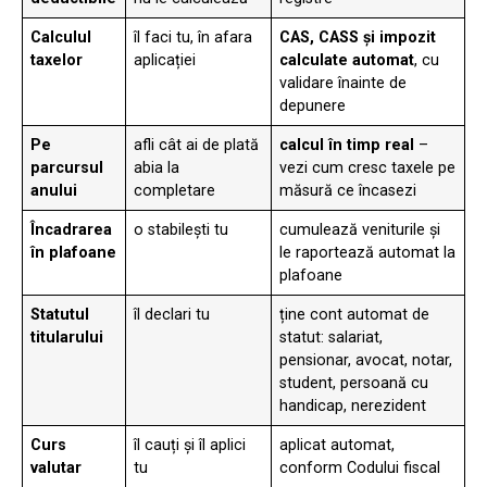
Calculul
îl faci tu, în afara
CAS, CASS și impozit
taxelor
aplicației
calculate automat
, cu
validare înainte de
depunere
Pe
afli cât ai de plată
calcul în timp real
–
parcursul
abia la
vezi cum cresc taxele pe
anului
completare
măsură ce încasezi
Încadrarea
o stabilești tu
cumulează veniturile și
în plafoane
le raportează automat la
plafoane
Statutul
îl declari tu
ține cont automat de
titularului
statut: salariat,
pensionar, avocat, notar,
student, persoană cu
handicap, nerezident
Curs
îl cauți și îl aplici
aplicat automat,
valutar
tu
conform Codului fiscal