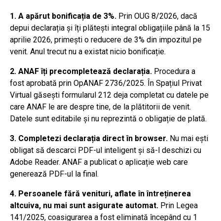
1. A apărut bonificația de 3%.
Prin OUG 8/2026, dacă
depui declarația și îți plătești integral obligațiile până la 15
aprilie 2026, primești o reducere de 3% din impozitul pe
venit. Anul trecut nu a existat nicio bonificație.
2. ANAF îți precompletează declarația.
Procedura a
fost aprobată prin OpANAF 2736/2025. În Spațiul Privat
Virtual găsești formularul 212 deja completat cu datele pe
care ANAF le are despre tine, de la plătitorii de venit.
Datele sunt editabile și nu reprezintă o obligație de plată.
3. Completezi declarația direct în browser.
Nu mai ești
obligat să descarci PDF-ul inteligent și să-l deschizi cu
Adobe Reader. ANAF a publicat o aplicație web care
generează PDF-ul la final.
4. Persoanele fără venituri, aflate în întreținerea
altcuiva, nu mai sunt asigurate automat.
Prin Legea
141/2025, coasigurarea a fost eliminată începând cu 1