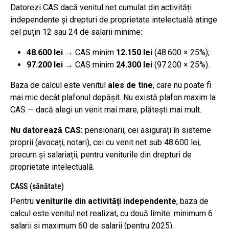
Datorezi CAS dacă venitul net cumulat din activități
independente și drepturi de proprietate intelectuală atinge
cel puțin 12 sau 24 de salarii minime:
48.600 lei
→ CAS minim
12.150 lei
(48.600 × 25%);
97.200 lei
→ CAS minim
24.300 lei
(97.200 × 25%).
Baza de calcul este venitul
ales de tine
, care nu poate fi
mai mic decât plafonul depășit. Nu există plafon maxim la
CAS — dacă alegi un venit mai mare, plătești mai mult.
Nu datorează CAS:
pensionarii, cei asigurați în sisteme
proprii (avocați, notari), cei cu venit net sub 48.600 lei,
precum și salariații, pentru veniturile din drepturi de
proprietate intelectuală.
CASS (sănătate)
Pentru
veniturile din activități independente
, baza de
calcul este venitul net realizat, cu două limite: minimum 6
salarii și maximum 60 de salarii (pentru 2025).