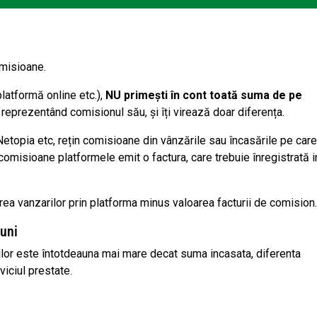
omisioane.
platformă online etc.),
NU primești în cont toată suma de pe
 reprezentând comisionul său, și îți virează doar diferența.
 Netopia etc, rețin comisioane din vânzările sau încasările pe care
 comisioane platformele emit o factura, care trebuie înregistrată i
ea vanzarilor prin platforma minus valoarea facturii de comision.
iuni
rilor este întotdeauna mai mare decat suma incasata, diferenta
iciul prestate.