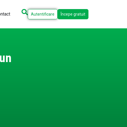
ntact
Autentificare
Începe gratuit
 un