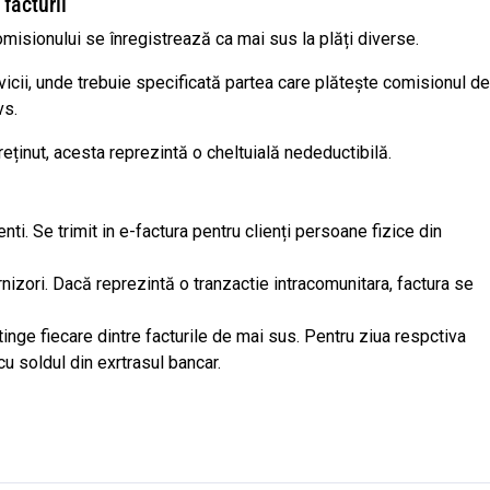
 facturii
omisionului se înregistrează ca mai sus la plăți diverse.
vicii, unde trebuie specificată partea care plătește comisionul de
vs.
eținut, acesta reprezintă o cheltuială nedeductibilă.
enti. Se trimit in e-factura pentru clienți persoane fizice din
rnizori. Dacă reprezintă o tranzactie intracomunitara, factura se
tinge fiecare dintre facturile de mai sus. Pentru ziua respctiva
u soldul din exrtrasul bancar.