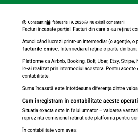
Constantin
februarie 19, 2026
Nu există comentarii
Facturi încasate parțial. Facturi din care s-au reținut c
Atunci când lucrezi printr-un intermediar (o agenție, o 
facturile emise.
Intermediarul reține o parte din bani,
Platforme ca Airbnb, Booking, Bolt, Uber, Etsy, Stripe,
le-ai realizat prin intermediul acestora. Pentru aceste
contabilitate.
Suma încasată este întotdeauna diferența dintre valoar
Cum inregistram in contabilitate aceste operat
Situatia exacta este in felul urmator – valoarea vanza
reprezinta comisionul retinut ede platforma pentru serv
În contabilitate vom avea: