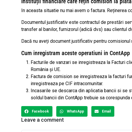
Instituții financiare care rețin comision la plata
In aceasta situatie nu mai avem o factura. Reținerea c
Documentul justificativ este contractul de prestări ser
transfer al banilor, furnizorul (adică dvs) sau clientul d
Dacă nu aveți document justificativ pentru comisionul r
Cum inregistram aceste operatiuni in ContApp
Facturile de vanzari se inregistreaza la Facturi cli
România și UE.
Factura de comision se inregistreaza la facturi fu
inregistreaza pe CIF intracomunitar.
Incasarile se descarca din aplicatia bancii si se s
soldul bancii din ContApp trebuie sa corespunda c
Facebook
WhatsApp
Email
Leave a comment