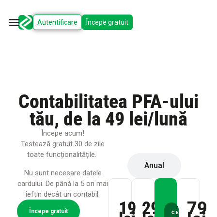
Autentificare
Începe gratuit
Contabilitatea PFA-ului
tău, de la 49 lei/lună
Începe acum!
Lunar
Testează gratuit 30 de zile
toate funcționalitățile.
Anual
Nu sunt necesare datele
cardului. De până la 5 ori mai
ieftin decât un contabil.
19
29
79
Începe gratuit
CEL