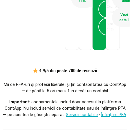
detalii
detalii
acu
Cumpără
acum
Vezi
detalii
Vezi
detalii
4,9/5 din peste 700 de recenzii
Mii de PFA-uri și profesii liberale își țin contabilitatea cu ContApp
— de până la 5 ori mai ieftin decât un contabil.
Important:
abonamentele includ doar accesul la platforma
ContApp. Nu includ servicii de contabilitate sau de înființare PFA
— pe acestea le găsești separat:
Servicii contabile
·
Înființare PFA
.