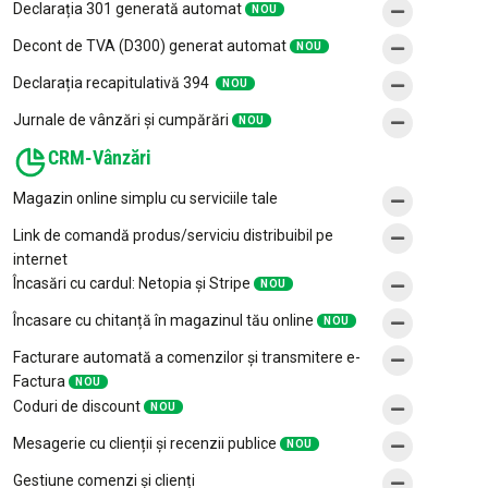
Declarația 301 generată automat
NOU
Decont de TVA (D300) generat automat
NOU
Declarația recapitulativă 394
NOU
Jurnale de vânzări și cumpărări
NOU
CRM-Vânzări
Magazin online simplu cu serviciile tale
Link de comandă produs/serviciu distribuibil pe
internet
Încasări cu cardul: Netopia și Stripe
NOU
Încasare cu chitanță în magazinul tău online
NOU
Facturare automată a comenzilor și transmitere e-
Factura
NOU
Coduri de discount
NOU
Mesagerie cu clienții și recenzii publice
NOU
Gestiune comenzi și clienți