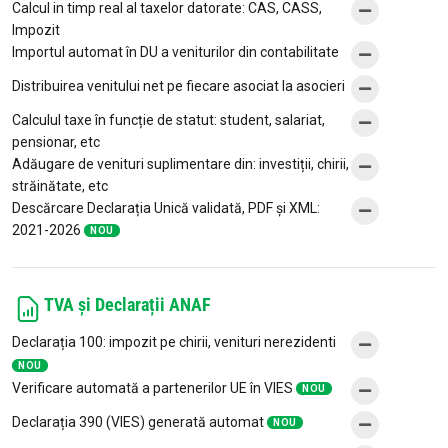
Calcul in timp real al taxelor datorate: CAS, CASS,
Impozit
Importul automat în DU a veniturilor din contabilitate
Distribuirea venitului net pe fiecare asociat la asocieri
Calculul taxe în funcție de statut: student, salariat,
pensionar, etc
Adăugare de venituri suplimentare din: investiții, chirii,
străinătate, etc
Descărcare Declarația Unică validată, PDF și XML:
2021-2026
NOU
TVA și Declarații ANAF
Declarația 100: impozit pe chirii, venituri nerezidenti
NOU
Verificare automată a partenerilor UE în VIES
NOU
Declarația 390 (VIES) generată automat
NOU