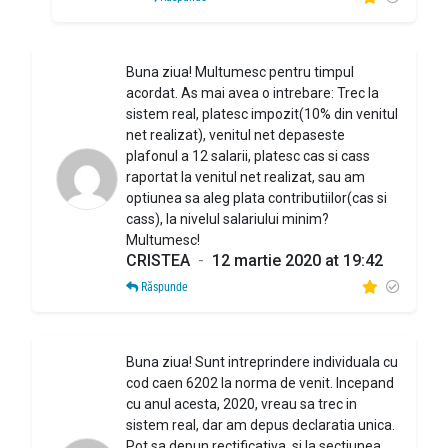
Buna ziua! Multumesc pentru timpul
acordat. As mai avea o intrebare: Trec la
sistem real, platesc impozit(10% din venitul
net realizat), venitul net depaseste
plafonul a 12 salarii, platesc cas si cass
raportat la venitul net realizat, sau am
optiunea sa aleg plata contributiilor(cas si
cass), la nivelul salariului minim?
Multumesc!
CRISTEA
-
12 martie 2020 at 19:42
Răspunde
Buna ziua! Sunt intreprindere individuala cu
cod caen 6202 la norma de venit. Incepand
cu anul acesta, 2020, vreau sa trec in
sistem real, dar am depus declaratia unica.
Pot sa depun rectificativa, si la sectiunea