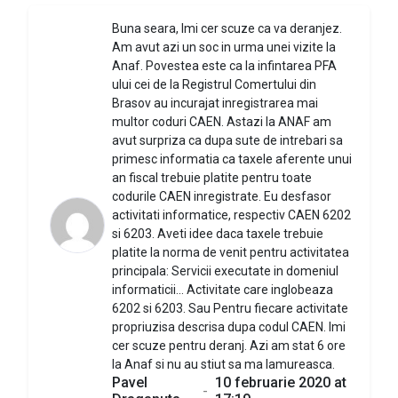
Buna seara, Imi cer scuze ca va deranjez.
Am avut azi un soc in urma unei vizite la
Anaf. Povestea este ca la infintarea PFA
ului cei de la Registrul Comertului din
Brasov au incurajat inregistrarea mai
multor coduri CAEN. Astazi la ANAF am
avut surpriza ca dupa sute de intrebari sa
primesc informatia ca taxele aferente unui
an fiscal trebuie platite pentru toate
codurile CAEN inregistrate. Eu desfasor
activitati informatice, respectiv CAEN 6202
si 6203. Aveti idee daca taxele trebuie
platite la norma de venit pentru activitatea
principala: Servicii executate in domeniul
informaticii... Activitate care inglobeaza
6202 si 6203. Sau Pentru fiecare activitate
propriuzisa descrisa dupa codul CAEN. Imi
cer scuze pentru deranj. Azi am stat 6 ore
la Anaf si nu au stiut sa ma lamureasca.
Pavel
10 februarie 2020 at
-