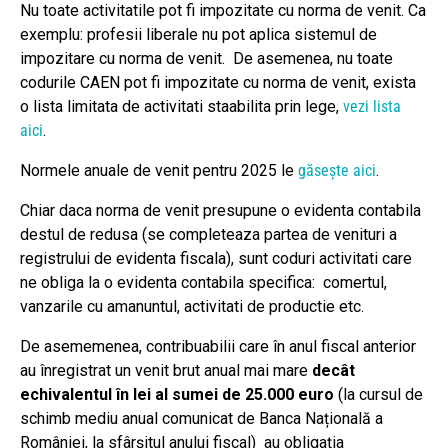
Nu toate activitatile pot fi impozitate cu norma de venit. Ca
exemplu: profesii liberale nu pot aplica sistemul de
impozitare cu norma de venit. De asemenea, nu toate
codurile CAEN pot fi impozitate cu norma de venit, exista
o lista limitata de activitati staabilita prin lege,
vezi lista
aici
.
Normele anuale de venit pentru 2025 le
găsește aici
.
Chiar daca norma de venit presupune o evidenta contabila
destul de redusa (se completeaza partea de venituri a
registrului de evidenta fiscala), sunt coduri activitati care
ne obliga la o evidenta contabila specifica: comertul,
vanzarile cu amanuntul, activitati de productie etc.
De asememenea, contribuabilii care în anul fiscal anterior
au înregistrat un venit brut anual mai mare
decât
echivalentul în lei al sumei de 25.000 euro
(la cursul de
schimb mediu anual comunicat de Banca Națională a
României, la sfârșitul anului fiscal) au obligația