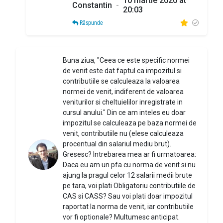
10 martie 2020 at
Constantin
-
20:03
Răspunde
Buna ziua, "Ceea ce este specific normei
de venit este dat faptul ca impozitul si
contributiile se calculeaza la valoarea
normei de venit, indiferent de valoarea
veniturilor si cheltuielilor inregistrate in
cursul anului." Din ce am inteles eu doar
impozitul se calculeaza pe baza normei de
venit, contributiile nu (elese calculeaza
procentual din salariul mediu brut).
Gresesc? Intrebarea mea ar fi urmatoarea:
Daca eu am un pfa cu norma de venit si nu
ajung la pragul celor 12 salarii medii brute
pe tara, voi plati Obligatoriu contributiile de
CAS si CASS? Sau voi plati doar impozitul
raportat la norma de venit, iar contributiile
vor fi optionale? Multumesc anticipat.