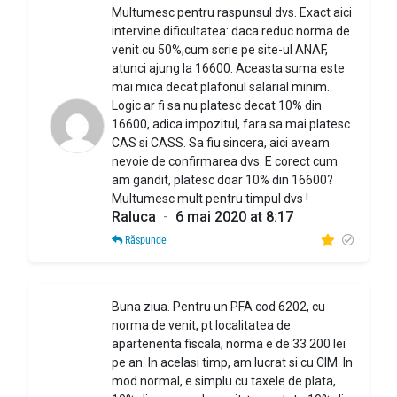
Multumesc pentru raspunsul dvs. Exact aici
intervine dificultatea: daca reduc norma de
venit cu 50%,cum scrie pe site-ul ANAF,
atunci ajung la 16600. Aceasta suma este
mai mica decat plafonul salarial minim.
Logic ar fi sa nu platesc decat 10% din
16600, adica impozitul, fara sa mai platesc
CAS si CASS. Sa fiu sincera, aici aveam
nevoie de confirmarea dvs. E corect cum
am gandit, platesc doar 10% din 16600?
Multumesc mult pentru timpul dvs !
Raluca
-
6 mai 2020 at 8:17
Răspunde
Buna ziua. Pentru un PFA cod 6202, cu
norma de venit, pt localitatea de
apartenenta fiscala, norma e de 33 200 lei
pe an. In acelasi timp, am lucrat si cu CIM. In
mod normal, e simplu cu taxele de plata,