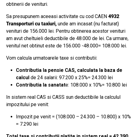
obtinerii de venituri.
Sa presupunem aceeasi activitate cu cod CAEN
4932
Transporturi cu taxiuri
,
unde am incasat (nu facturat)
venituri de 156.000 lei. Pentru obtinerea acestor venituri
am avut cheltuieli deductibile de 48.000 de lei. Ca urmare,
venitul net obtinut este de 156.000 -48.000= 108.000 lei.
Vom calcula urmatoarele taxe si contributii:
Contributia la pensie CAS, calculata la baza de
calcul
de 24 salarii: 97.200 x 25%= 24.300 lei
Contributia la sanatat
e: 108.000 x 10%= 10.800 lei
In sistem real CAS si CASS sun deductibile la calculul
impozitului pe venit:
Impozit pe venit = (108.000 – 24.300 – 10.800) x 10%
= 7.290 lei
Total taxe si contributii platite in sistem real = 42.390