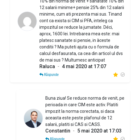
10% din norma de venit + sanatate 10% din
12 salarii minime+ pensie 25% din 12 salarii
minime, cum ati prezenta mai sus. Tinand
cont ca exista si CIM si PFA, inteleg ca
impozitul se reduce la jumatate. Déci,
aprox, 1600 lei. Intrebarea mea este: mai
platesc sanatate si pensie, in àceste
conditii ? Ma puteti ajuta cu o formula de
calcul desfasurata, ca cea din articol ul dvs
de mai sus ? Multumesc anticipat
Raluca
-
4 mai 2020 at 17:07
Răspunde
Buna ziua! Se reduce norma de venit, pe
perioada in care CIM este activ. Platiti
impozit la norma corectata, si daca
aceasta este peste plafonul de 12
salarii, platiti si CAS si CASS.
Constantin
-
5 mai 2020 at 17:03
Răspunde