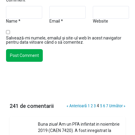
Comment
Name
*
Email
*
Website
Salvează-mi numele, emailul și site-ul web în acest navigator
pentru data viitoare când o să comentez.
241 de comentarii
« Anterioară
1
2
3
4
5
6
7
Următor »
Buna ziua! Am un PFA infiintat in noiembrie
2019 (CAEN 7420). A fost inregistrat la