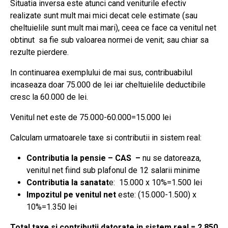
Situatia inversa este atunci cand veniturile efectiv
realizate sunt mult mai mici decat cele estimate (sau
cheltuielile sunt mult mai mari), ceea ce face ca venitul net
obtinut sa fie sub valoarea normei de venit; sau chiar sa
rezulte pierdere.
In continuarea exemplului de mai sus, contribuabilul
incaseaza doar 75.000 de lei iar cheltuielile deductibile
cresc la 60.000 de lei.
Venitul net este de 75.000-60.000=15.000 lei
Calculam urmatoarele taxe si contributii in sistem real:
Contributia la pensie – CAS –
nu se datoreaza,
venitul net fiind sub plafonul de 12 salarii minime
Contributia la sanatat
e: 15.000 x 10%=1.500 lei
Impozitul pe venitul net
este: (15.000-1.500) x
10%=1.350 lei
Total taxe si contributii datorate in sistem real = 2.850