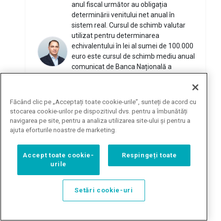
anul fiscal următor au obligația
determinării venitului net anual în
sistem real. Cursul de schimb valutar
utilizat pentru determinarea
echivalentului în lei al sumei de 100.000
euro este cursul de schimb mediu anual
comunicat de Banca Națională a
României, la sfârșitul anului fiscal.
Această categorie de contribuabili are
obligația să completeze corespunzător
Făcând clic pe „Acceptați toate cookie-urile”, sunteți de acord cu
și să depună declarația unică privind
stocarea cookie-urilor pe dispozitivul dvs. pentru a îmbunătăți
impozitul pe venit și contribuțiile sociale
navigarea pe site, pentru a analiza utilizarea site-ului și pentru a
datorate de persoanele fizice până la
ajuta eforturile noastre de marketing.
data de 15 martie inclusiv a anului
următor celui de realizare a venitului.
Accept toate cookie-
Respingeți toate
5 noiembrie 2019
Constantin
-
urile
at 10:25
Răspunde
Setări cookie-uri
Buna ziua, Anul acesta am depus