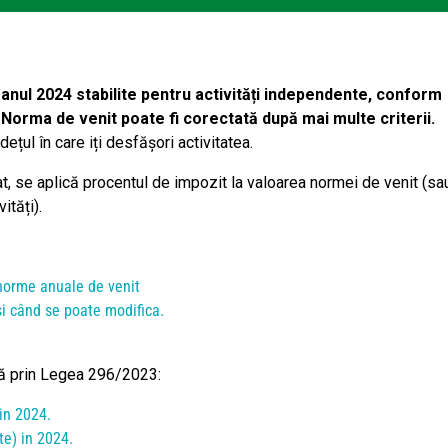
nul 2024 stabilite pentru activități independente, conform
. Norma de venit poate fi corectată după mai multe criterii.
dețul în care iți desfășori activitatea.
at, se aplică procentul de impozit la valoarea normei de venit (sa
ități).
 norme anuale de venit
i când se poate modifica.
ată prin Legea 296/2023:
in 2024.
te) in 2024.