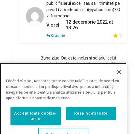
public fisierul excel, sau sa il trimiteti pe
privat (
viorelteodoroiu@yahoo.com
)? O
zi frumoasa!
12 decembrie 2022 at
Viorel
-
13:26
Răspunde
Buna ziua! Da, este inclus si salariul celui
care "asigura" incadrarea intreprinderii in
regimul fiscal de microintreprindere.
CONSTANTIN
10 decembrie
-
Făcând clic pe „Acceptați toate cookie-urile”, sunteți de acord cu
COZMA
2022 at 2:40
stocarea cookie-urilor pe dispozitivul dvs. pentru a îmbunătăți
Răspunde
navigarea pe site, pentru a analiza utilizarea site-ului și pentru a
ajuta eforturile noastre de marketing.
Pentru PFA la norma nu exista cheltuieli
Accept toate cookie-
Respingeți toate
urile
deductibile.
Catalin
-
1 decembrie 2022 at 0:04
Răspunde