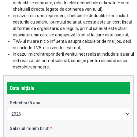
deductibile estimate, (cheltuielile deductibile estimate – sunt
cheltuieli directe, legate de obținerea venitului);
în cazul micro-întreprinderii, cheltuielile deductibile nu includ
costurile cu salariul primului salariat; acesta este un cost fiscal
al formei de organizare; de regulă, primul salariat este chiar
asociatul unic care se angajează la srl-ul la care este asociat;
TVA-ul nu are nicio influență asupra calculelor de mai jos, deci
nu include TVA-ul in venitul estimat;
in cazul microîntreprinderii venitul net realizat include si salariul
net realizat de primul salariat, condiție pentru încadrarea ca
microîntreprindere.
PFA
Date inițiale
sau
SRL
Selectează anul:
2026
Salariul minim brut:
*