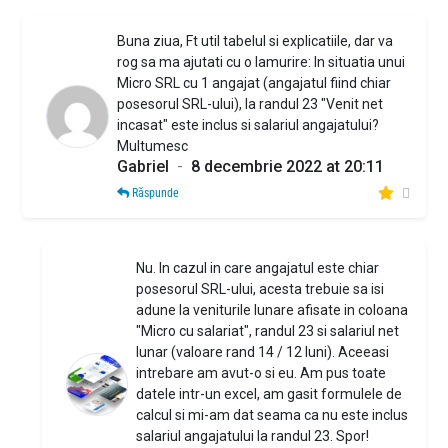
Buna ziua, Ft util tabelul si explicatiile, dar va
rog sa ma ajutati cu o lamurire: In situatia unui
Micro SRL cu 1 angajat (angajatul fiind chiar
posesorul SRL-ului), la randul 23 "Venit net
incasat" este inclus si salariul angajatului?
Multumesc
Gabriel
-
8 decembrie 2022 at 20:11
Răspunde
Nu. In cazul in care angajatul este chiar
posesorul SRL-ului, acesta trebuie sa isi
adune la veniturile lunare afisate in coloana
"Micro cu salariat", randul 23 si salariul net
lunar (valoare rand 14 / 12 luni). Aceeasi
intrebare am avut-o si eu. Am pus toate
datele intr-un excel, am gasit formulele de
calcul si mi-am dat seama ca nu este inclus
salariul angajatului la randul 23. Spor!