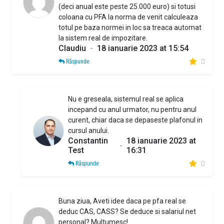
(deci anual este peste 25.000 euro) si totusi
coloana cu PFA la norma de venit calculeaza
totul pe baza normei in loc sa treaca automat
la sistem real de impozitare.
Claudiu
-
18 ianuarie 2023 at 15:54
Răspunde
Nu e greseala, sistemul real se aplica
incepand cu anul urmator, nu pentru anul
curent, chiar daca se depaseste plafonul in
cursul anului.
Constantin
18 ianuarie 2023 at
-
Test
16:31
Răspunde
Buna ziua, Aveti idee daca pe pfa real se
deduc CAS, CASS? Se deduce si salariul net
personal? Multumesc!