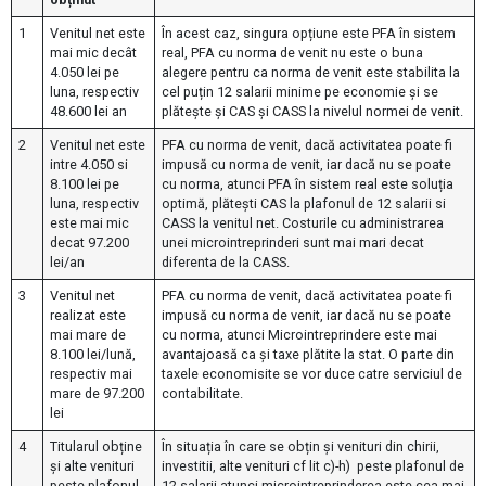
1
Venitul net este
În acest caz, singura opțiune este PFA în sistem
mai mic decât
real, PFA cu norma de venit nu este o buna
4.050 lei pe
alegere pentru ca norma de venit este stabilita la
luna, respectiv
cel puțin 12 salarii minime pe economie și se
48.600 lei an
plătește și CAS și CASS la nivelul normei de venit.
2
Venitul net este
PFA cu norma de venit, dacă activitatea poate fi
intre 4.050 si
impusă cu norma de venit, iar dacă nu se poate
8.100 lei pe
cu norma, atunci PFA în sistem real este soluția
luna, respectiv
optimă, plătești CAS la plafonul de 12 salarii si
este mai mic
CASS la venitul net. Costurile cu administrarea
decat 97.200
unei microintreprinderi sunt mai mari decat
lei/an
diferenta de la CASS.
3
Venitul net
PFA cu norma de venit, dacă activitatea poate fi
realizat este
impusă cu norma de venit, iar dacă nu se poate
mai mare de
cu norma, atunci Microintreprindere este mai
8.100 lei/lună,
avantajoasă ca și taxe plătite la stat. O parte din
respectiv mai
taxele economisite se vor duce catre serviciul de
mare de 97.200
contabilitate.
lei
4
Titularul obține
În situația în care se obțin și venituri din chirii,
și alte venituri
investitii, alte venituri cf lit c)-h) peste plafonul de
peste plafonul
12 salarii atunci microintreprinderea este cea mai