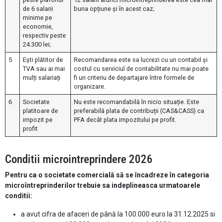
de 6 salarii
buna opțiune și în acest caz;
minime pe
economie,
respectiv peste
24.300 lei;
5
Ești plătitor de
Recomandarea este sa lucrezi cu un contabil și
TVA sau ai mai
costul cu serviciul de contabilitate nu mai poate
mulți salariați
fi un criteriu de departajare între formele de
organizare.
6
Societate
Nu este recomandabilă în nicio situație. Este
platitoare de
preferabilă plata de contribuții (CAS&CASS) ca
impozit pe
PFA decât plata impozitului pe profit.
profit
Conditii microintreprindere 2026
Pentru ca o societate comercială să se încadreze în categoria
microîntreprinderilor trebuie sa indeplineasca urmatoarele
conditii:
a avut cifra de afaceri de până la 100.000 euro la 31.12.2025 si