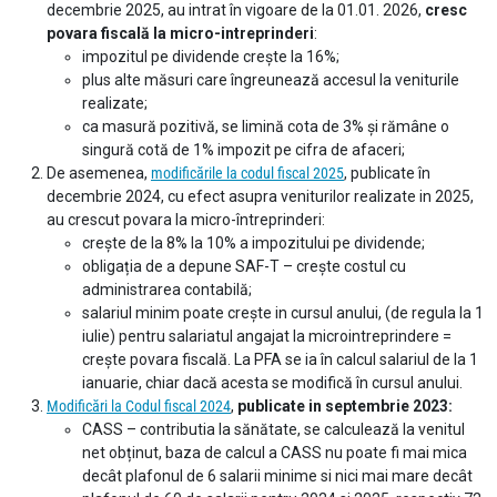
decembrie 2025, au intrat în vigoare de la 01.01. 2026,
cresc
povara fiscală la micro-intreprinderi
:
impozitul pe dividende crește la 16%;
plus alte măsuri care îngreunează accesul la veniturile
realizate;
ca masură pozitivă, se limină cota de 3% și rămâne o
singură cotă de 1% impozit pe cifra de afaceri;
De asemenea,
modificările la codul fiscal 2025
, publicate în
decembrie 2024, cu efect asupra veniturilor realizate in 2025,
au crescut povara la micro-întreprinderi:
crește de la 8% la 10% a impozitului pe dividende;
obligația de a depune SAF-T – crește costul cu
administrarea contabilă;
salariul minim poate crește in cursul anului, (de regula la 1
iulie) pentru salariatul angajat la microintreprindere =
crește povara fiscală. La PFA se ia în calcul salariul de la 1
ianuarie, chiar dacă acesta se modifică în cursul anului.
Modificări la Codul fiscal 2024
,
publicate in septembrie 2023:
CASS – contributia la sănătate, se calculează la venitul
net obținut, baza de calcul a CASS nu poate fi mai mica
decât plafonul de 6 salarii minime si nici mai mare decât