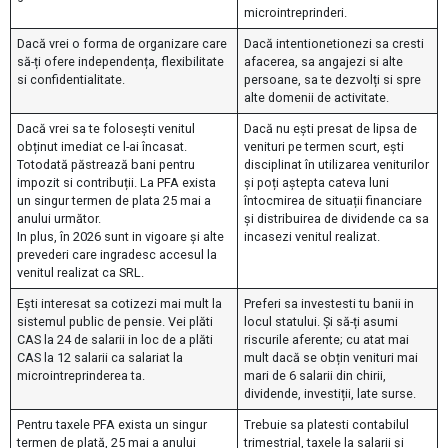
microintreprinderi.
Dacă vrei o forma de organizare care
Dacă intentionetionezi sa cresti
să-ți ofere independența, flexibilitate
afacerea, sa angajezi si alte
si confidentialitate.
persoane, sa te dezvolți si spre
alte domenii de activitate.
Dacă vrei sa te folosești venitul
Dacă nu ești presat de lipsa de
obținut imediat ce l-ai încasat.
venituri pe termen scurt, ești
Totodată păstrează bani pentru
disciplinat în utilizarea veniturilor
impozit si contribuții. La PFA exista
și poți aștepta cateva luni
un singur termen de plata 25 mai a
întocmirea de situații financiare
anului următor.
și distribuirea de dividende ca sa
In plus, în 2026 sunt in vigoare și alte
incasezi venitul realizat.
prevederi care ingradesc accesul la
venitul realizat ca SRL.
Ești interesat sa cotizezi mai mult la
Preferi sa investesti tu banii in
sistemul public de pensie. Vei plăti
locul statului. Și să-ți asumi
CAS la 24 de salarii in loc de a plăti
riscurile aferente; cu atat mai
CAS la 12 salarii ca salariat la
mult dacă se obțin venituri mai
microintreprinderea ta.
mari de 6 salarii din chirii,
dividende, investiții, late surse.
Pentru taxele PFA exista un singur
Trebuie sa platesti contabilul
termen de plată, 25 mai a anului
trimestrial, taxele la salarii și