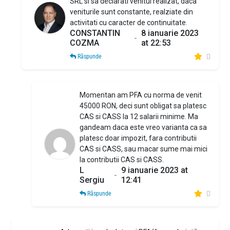
SRL si sa declarati venitul realizat, daca
veniturile sunt constante, realziate din
activitati cu caracter de continuitate.
CONSTANTIN
8 ianuarie 2023
-
COZMA
at 22:53
Răspunde
Momentan am PFA cu norma de venit
45000 RON, deci sunt obligat sa platesc
CAS si CASS la 12 salarii minime. Ma
gandeam daca este vreo varianta ca sa
platesc doar impozit, fara contributii
CAS si CASS, sau macar sume mai mici
la contributii CAS si CASS.
L
9 ianuarie 2023 at
-
Sergiu
12:41
Răspunde