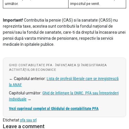
următor.
impozitul pe venit.
Important!
Contributia la pensie (CAS) si la sanatate (CASS) nu
reprezinta taxe, acestea sunt contributii la fondul național de
pensii/sau la fondul de sanatate, care-ti da dreptul la încasarea unei
pensii după varsta minima de pensionare, respectiv la servicii
medicale în spitalele publice.
GHID CONTABILITATE PFA · ÎNFIINȚAREA ȘI ÎNREGISTRAREA
ACTIVITĂȚIILOR ECONOMICE
← Capitolul anterior:
Lista de profesii liberale care se inregistrează
la ANAF
Capitolul următor:
Ghid de înființare la ONRC. PFA sau Întreprinderi
Individuale
→
Vezi cuprinsul complet al Ghidului de contabilitate PFA
Etichetat
pfa sau srl
Leave a comment