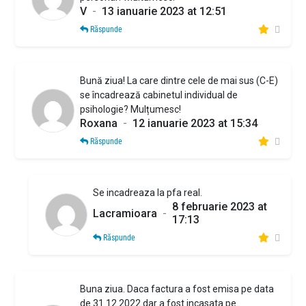
V
-
13 ianuarie 2023 at 12:51
Răspunde
Bună ziua! La care dintre cele de mai sus (C-E)
se încadrează cabinetul individual de
psihologie? Mulțumesc!
Roxana
-
12 ianuarie 2023 at 15:34
Răspunde
Se incadreaza la pfa real.
8 februarie 2023 at
Lacramioara
-
17:13
Răspunde
Buna ziua. Daca factura a fost emisa pe data
de 31.12.2022 dar a fost incasata pe