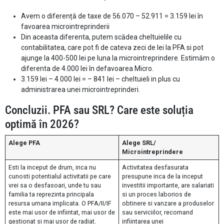
Avem o diferență de taxe de 56.070 – 52.911 = 3.159 lei în
favoarea microintreprinderii
Din aceasta diferenta, putem scădea cheltuielile cu
contabilitatea, care pot fi de cateva zeci de lei la PFA si pot
ajunge la 400-500 lei pe luna la microintreprindere. Estimăm o
diferenta de 4.000 lei în defavoarea Micro.
3.159 lei – 4.000 lei = – 841 lei – cheltuieli in plus cu
administrarea unei microintreprinderi.
Concluzii. PFA sau SRL? Care este soluția
optimă în 2026?
Alege PFA
Alege SRL/
Microintreprindere
Esti la inceput de drum, inca nu
Activitatea desfasurata
cunosti potentialul activitatii pe care
presupune inca de la inceput
vrei sa o desfasoari, unde tu sau
investitii importante, are salariati
familia ta reprezinta principala
si un proces laborios de
resursa umana implicata. O PFA/II/IF
obtinere si vanzare a produselor
este mai usor de infiintat, mai usor de
sau serviciilor, recomand
gestionat si mai usor de radiat.
infiintarea unei