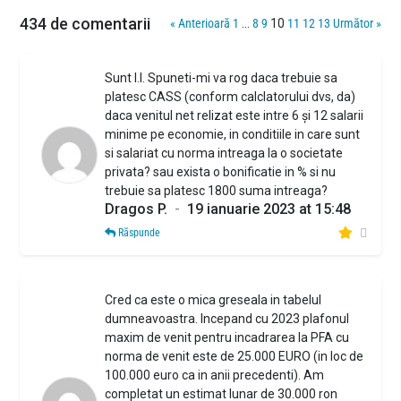
434 de comentarii
« Anterioară
1
…
8
9
10
11
12
13
Următor »
Sunt I.I. Spuneti-mi va rog daca trebuie sa
platesc CASS (conform calclatorului dvs, da)
daca venitul net relizat este intre 6 și 12 salarii
minime pe economie, in conditiile in care sunt
si salariat cu norma intreaga la o societate
privata? sau exista o bonificatie in % si nu
trebuie sa platesc 1800 suma intreaga?
Dragos P.
-
19 ianuarie 2023 at 15:48
Răspunde
Cred ca este o mica greseala in tabelul
dumneavoastra. Incepand cu 2023 plafonul
maxim de venit pentru incadrarea la PFA cu
norma de venit este de 25.000 EURO (in loc de
100.000 euro ca in anii precedenti). Am
completat un estimat lunar de 30.000 ron