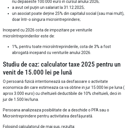
nu depaseste 100.000 euro in cursul anului 2026;
a avut cel puțin un salariat la 31.12.2025;
un asociat poate deține 25% din capitalul social (sau mai mult),
doar într-o singura microintreprindere;
Incepand cu 2026 cota de impozitare pe veniturile
microîntreprinderilor este de:
1%, pentru toate microîntreprinderile, cota de 3% a fost
abrogată incepand cu veniturile anului 2026.
Studiu de caz: calculator taxe 2025 pentru un
venit de 15.000 lei pe lună
O persoană fizică intentionează sa desfasoare o activitate
economica din care estimeaza ca va obtine in jur 15.000 lei pe luna (
aprox 3.000 euro) cu cheltuieli deductibile de 10% cheltuieli, deci in
jur de 1.500 lei/luna.
Persoana analizeaza posibilitate de a deschide o PFA sau o
Microintreprindere pentru activitatea desfășurată.
Folosind calculatorul de mai sus, rezulta: