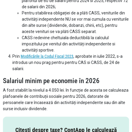
plafonul de 60 de salarii pentru 2024 si 2025, respectiv 72
de salarii din 2026;
Pentru stabilirea obligației de a plăti CASS, veniturile din
activități independente NU se vor mai cumula cu veniturile
din alte surse (dividende, dobanzi, chirii, etc), pentru
aceste venituri se va plăti CASS separat.
CASS redevine cheltuiala deductibilă la calculul
impozitului pe venitul din activități independente si
activități sportive.
Prin
Modificările la Codul Fiscal 2023
, aprobate in iulie 2022, s-a
introdus un nou prag pentru pentru CAS si CASS, de 24 de
salarii.
Salariul minim pe economie în 2026
A fost stabilit la nivelul a 4.050 lei. In funcție de acesta se calculeaza
plafoanele de contribuții sociale pentru 2026, datorate de
persoanele care încasează din activități independente sau din alte
surse inclusiv dividende.
Citești despre taxe? ContApp le calculează