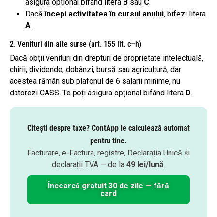
asigura opțional bifând litera
B
sau
C
.
Dacă
începi activitatea în cursul anului
, bifezi litera
A
.
2. Venituri din alte surse (art. 155 lit. c–h)
Dacă obții venituri din drepturi de proprietate intelectuală,
chirii, dividende, dobânzi, bursă sau agricultură, dar
acestea rămân sub plafonul de 6 salarii minime, nu
datorezi CASS. Te poți asigura opțional bifând litera
D
.
Citești despre taxe? ContApp le calculează automat
pentru tine.
Facturare, e-Factura, registre, Declarația Unică și
declarații TVA — de la
49 lei/lună
.
Încearcă gratuit 30 de zile — fără
card