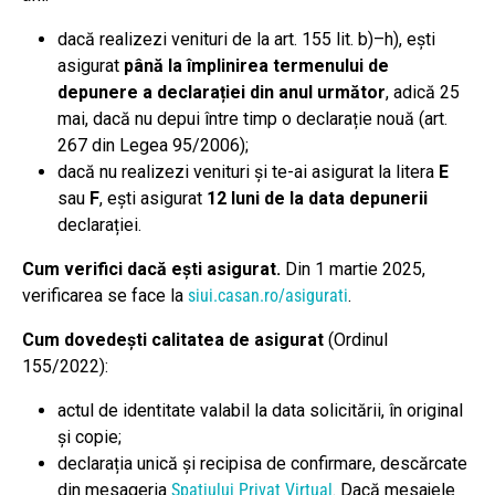
dacă realizezi venituri de la art. 155 lit. b)–h), ești
asigurat
până la împlinirea termenului de
depunere a declarației din anul următor
, adică 25
mai, dacă nu depui între timp o declarație nouă (art.
267 din Legea 95/2006);
dacă nu realizezi venituri și te-ai asigurat la litera
E
sau
F
, ești asigurat
12 luni de la data depunerii
declarației.
Cum verifici dacă ești asigurat.
Din 1 martie 2025,
verificarea se face la
siui.casan.ro/asigurati
.
Cum dovedești calitatea de asigurat
(Ordinul
155/2022):
actul de identitate valabil la data solicitării, în original
și copie;
declarația unică și recipisa de confirmare, descărcate
din mesageria
Spațiului Privat Virtual
. Dacă mesajele