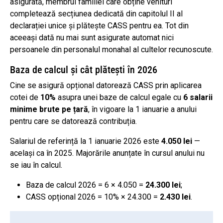
asigurată, membrul familiei care obține venituri
completează secțiunea dedicată din capitolul II al
declarației unice și plătește CASS pentru ea. Tot din
aceeași dată nu mai sunt asigurate automat nici
persoanele din personalul monahal al cultelor recunoscute.
Baza de calcul și cât plătești în 2026
Cine se asigură opțional datorează CASS prin aplicarea
cotei de
10%
asupra unei baze de calcul egale cu
6 salarii
minime brute pe țară
, în vigoare la 1 ianuarie a anului
pentru care se datorează contribuția.
Salariul de referință la 1 ianuarie 2026 este
4.050 lei
—
același ca în 2025. Majorările anunțate în cursul anului nu
se iau în calcul.
Baza de calcul 2026 = 6 × 4.050 =
24.300 lei
;
CASS opțional 2026 = 10% × 24.300 =
2.430 lei
.