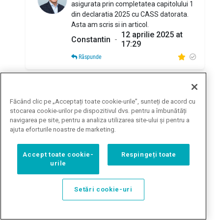
asigurata prin completatea capitolului 1
din declaratia 2025 cu CASS datorata.
Asta am scris si in articol.
12 aprilie 2025 at
Constantin
-
17:29
Răspunde
Buna ziua, Eu daca fac DU 2025 (pentru
Făcând clic pe „Acceptați toate cookie-urile”, sunteți de acord cu
veniturile din 2024) si platesc CASS-ul
stocarea cookie-urilor pe dispozitivul dvs. pentru a îmbunătăți
cuvenit pentru 2024, voi fi asigurat la
navigarea pe site, pentru a analiza utilizarea site-ului și pentru a
sanatate si pentru anul 2025 in
ajuta eforturile noastre de marketing.
integralitatea lui sau pana pe 25 mai 2025?
Ca sa fiu asigurat la sanatate in 2025 in
Accept toate cookie-
Respingeți toate
integralitatea lui si in 2026 pana pe 25 mai
urile
2026, trebuie sa bifez si la capitolul 2 si sa
platesc o suma aditionala de 2430 de lei
pana pe 25 mai 2026? Multumesc!
Setări cookie-uri
Liviu
1 martie 2025 at
-
Dorobantu
10:50
Răspunde