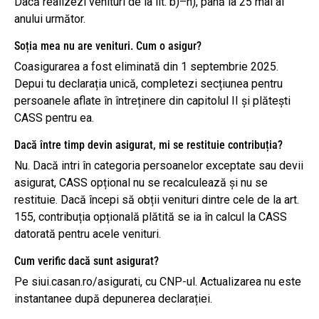
Dacă realizezi venituri de la lit. b)–h), până la 25 mai al
anului următor.
Soția mea nu are venituri. Cum o asigur?
Coasigurarea a fost eliminată din 1 septembrie 2025.
Depui tu declarația unică, completezi secțiunea pentru
persoanele aflate în întreținere din capitolul II și plătești
CASS pentru ea.
Dacă între timp devin asigurat, mi se restituie contribuția?
Nu. Dacă intri în categoria persoanelor exceptate sau devii
asigurat, CASS opțional nu se recalculează și nu se
restituie. Dacă începi să obții venituri dintre cele de la art.
155, contribuția opțională plătită se ia în calcul la CASS
datorată pentru acele venituri.
Cum verific dacă sunt asigurat?
Pe siui.casan.ro/asigurati, cu CNP-ul. Actualizarea nu este
instantanee după depunerea declarației.