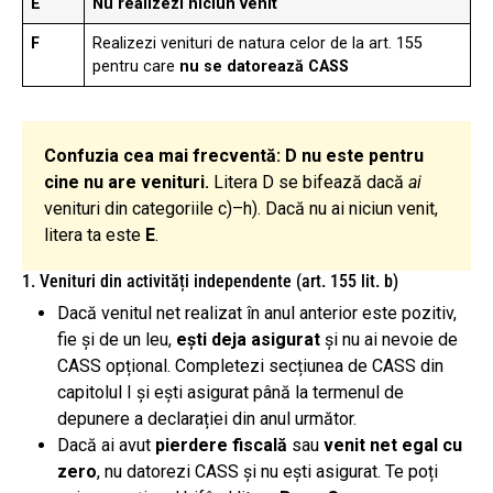
E
Nu realizezi niciun venit
F
Realizezi venituri de natura celor de la art. 155
pentru care
nu se datorează CASS
Confuzia cea mai frecventă: D nu este pentru
cine nu are venituri.
Litera D se bifează dacă
ai
venituri din categoriile c)–h). Dacă nu ai niciun venit,
litera ta este
E
.
1. Venituri din activități independente (art. 155 lit. b)
Dacă venitul net realizat în anul anterior este pozitiv,
fie și de un leu,
ești deja asigurat
și nu ai nevoie de
CASS opțional. Completezi secțiunea de CASS din
capitolul I și ești asigurat până la termenul de
depunere a declarației din anul următor.
Dacă ai avut
pierdere fiscală
sau
venit net egal cu
zero
, nu datorezi CASS și nu ești asigurat. Te poți