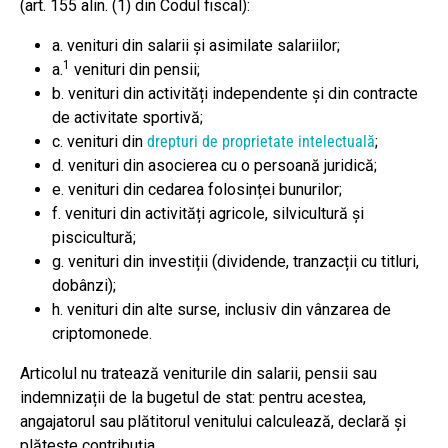
(art. 155 alin. (1) din Codul fiscal):
a. venituri din salarii și asimilate salariilor;
1
a.
venituri din pensii;
b. venituri din activități independente și din contracte
de activitate sportivă;
c. venituri din
drepturi de proprietate intelectuală
;
d. venituri din asocierea cu o persoană juridică;
e. venituri din cedarea folosinței bunurilor;
f. venituri din activități agricole, silvicultură și
piscicultură;
g. venituri din investiții (dividende, tranzacții cu titluri,
dobânzi);
h. venituri din alte surse, inclusiv din vânzarea de
criptomonede.
Articolul nu tratează veniturile din salarii, pensii sau
indemnizații de la bugetul de stat: pentru acestea,
angajatorul sau plătitorul venitului calculează, declară și
plătește contribuția.