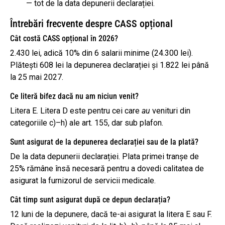
— tot de la data depunerii declarației.
Întrebări frecvente despre CASS opțional
Cât costă CASS opțional în 2026?
2.430 lei, adică 10% din 6 salarii minime (24.300 lei).
Plătești 608 lei la depunerea declarației și 1.822 lei până
la 25 mai 2027.
Ce literă bifez dacă nu am niciun venit?
Litera E. Litera D este pentru cei care
au
venituri din
categoriile c)–h) ale art. 155, dar sub plafon.
Sunt asigurat de la depunerea declarației sau de la plată?
De la data depunerii declarației. Plata primei tranșe de
25% rămâne însă necesară pentru a dovedi calitatea de
asigurat la furnizorul de servicii medicale.
Cât timp sunt asigurat după ce depun declarația?
12 luni de la depunere, dacă te-ai asigurat la litera E sau F.