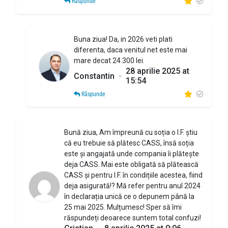
Răspunde
Buna ziua! Da, in 2026 veti plati
diferenta, daca venitul net este mai
mare decat 24.300 lei.
28 aprilie 2025 at
Constantin
-
15:54
Răspunde
Bună ziua, Am împreună cu soția o I.F. știu
că eu trebuie să plătesc CASS, însă soția
este și angajată unde compania îi plătește
deja CASS. Mai este obligată să plătească
CASS și pentru I.F. în condițiile acestea, fiind
deja asigurată!? Mă refer pentru anul 2024
în declarația unică ce o depunem până la
25 mai 2025. Mulțumesc! Sper să îmi
răspundeți deoarece suntem total confuzi!