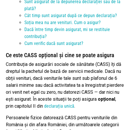
Sunt asigurat de la depunerea declarației sau de la
plată?
Cât timp sunt asigurat după ce depun declarația?
Soția mea nu are venituri. Cum o asigur?
Dacă între timp devin asigurat, mi se restituie
contribuția?
Cum verific dacă sunt asigurat?
Ce este CASS opțional și cine se poate asigura
Contribuția de asigurări sociale de sănătate (CASS) îți dă
dreptul la pachetul de bază de servicii medicale. Dacă nu
obții venituri, dacă veniturile tale sunt sub plafonul de 6
salarii minime sau dacă activitatea ta a înregistrat pierdere
ori venit net egal cu zero, nu datorezi CASS — dar nici nu
ești asigurat. În aceste situații te poți asigura
opțional
,
prin capitolul II din
declarația unică
.
Persoanele fizice datorează CASS pentru veniturile din
România și din afara României, din următoarele categorii