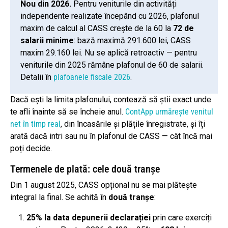
Nou din 2026.
Pentru veniturile din activități
independente realizate începând cu 2026, plafonul
maxim de calcul al CASS crește de la 60 la
72 de
salarii minime
: bază maximă 291.600 lei, CASS
maxim 29.160 lei. Nu se aplică retroactiv — pentru
veniturile din 2025 rămâne plafonul de 60 de salarii.
Detalii în
plafoanele fiscale 2026
.
Dacă ești la limita plafonului, contează să știi exact unde
te afli înainte să se încheie anul.
ContApp urmărește venitul
net în timp real
, din încasările și plățile înregistrate, și îți
arată dacă intri sau nu în plafonul de CASS — cât încă mai
poți decide.
Termenele de plată: cele două tranșe
Din 1 august 2025, CASS opțional nu se mai plătește
integral la final. Se achită în
două tranșe
:
25% la data depunerii declarației
prin care exerciți