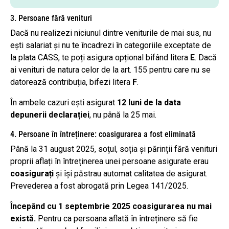
3. Persoane fără venituri
Dacă nu realizezi niciunul dintre veniturile de mai sus, nu
ești salariat și nu te încadrezi în categoriile exceptate de
la plata CASS, te poți asigura opțional bifând litera
E
. Dacă
ai venituri de natura celor de la art. 155 pentru care nu se
datorează contribuția, bifezi litera
F
.
În ambele cazuri ești asigurat
12 luni de la data
depunerii declarației
, nu până la 25 mai.
4. Persoane în întreținere: coasigurarea a fost eliminată
Până la 31 august 2025, soțul, soția și părinții fără venituri
proprii aflați în întreținerea unei persoane asigurate erau
coasigurați
și își păstrau automat calitatea de asigurat.
Prevederea a fost abrogată prin Legea 141/2025.
Începând cu 1 septembrie 2025 coasigurarea nu mai
există.
Pentru ca persoana aflată în întreținere să fie