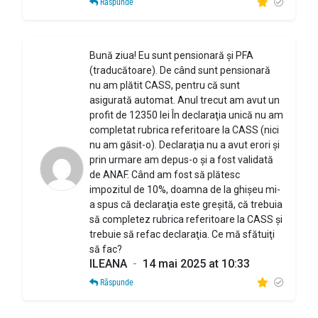
Răspunde
Bună ziua! Eu sunt pensionară şi PFA
(traducătoare). De când sunt pensionară
nu am plătit CASS, pentru că sunt
asigurată automat. Anul trecut am avut un
profit de 12350 lei În declaraţia unică nu am
completat rubrica referitoare la CASS (nici
nu am găsit-o). Declaraţia nu a avut erori şi
prin urmare am depus-o şi a fost validată
de ANAF. Când am fost să plătesc
impozitul de 10%, doamna de la ghişeu mi-
a spus că declaraţia este greşită, că trebuia
să completez rubrica referitoare la CASS şi
trebuie să refac declaraţia. Ce mă sfătuiţi
să fac?
ILEANA
-
14 mai 2025 at 10:33
Răspunde