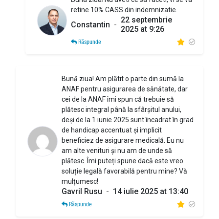
retine 10% CASS din indemnizatie.
22 septembrie
Constantin
-
2025 at 9:26
Răspunde
Bună ziua! Am plătit o parte din sumă la
ANAF pentru asigurarea de sănătate, dar
cei de la ANAF îmi spun că trebuie să
plătesc integral până la sfârșitul anului,
deși de la 1 iunie 2025 sunt încadrat în grad
de handicap accentuat și implicit
beneficiez de asigurare medicală. Eu nu
am alte venituri și nu am de unde să
plătesc. Îmi puteți spune dacă este vreo
soluție legală favorabilă pentru mine? Vă
mulțumesc!
Gavril Rusu
-
14 iulie 2025 at 13:40
Răspunde