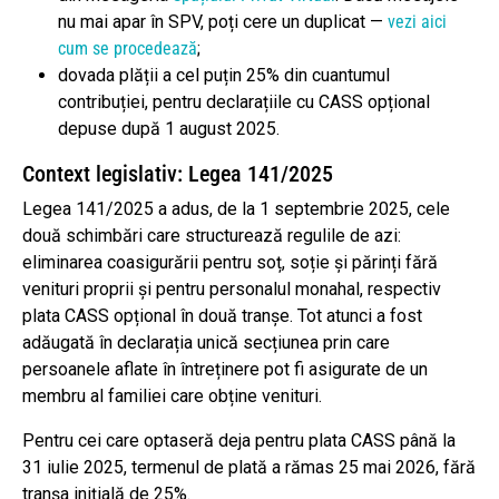
nu mai apar în SPV, poți cere un duplicat —
vezi aici
cum se procedează
;
dovada plății a cel puțin 25% din cuantumul
contribuției, pentru declarațiile cu CASS opțional
depuse după 1 august 2025.
Context legislativ: Legea 141/2025
Legea 141/2025 a adus, de la 1 septembrie 2025, cele
două schimbări care structurează regulile de azi:
eliminarea coasigurării pentru soț, soție și părinți fără
venituri proprii și pentru personalul monahal, respectiv
plata CASS opțional în două tranșe. Tot atunci a fost
adăugată în declarația unică secțiunea prin care
persoanele aflate în întreținere pot fi asigurate de un
membru al familiei care obține venituri.
Pentru cei care optaseră deja pentru plata CASS până la
31 iulie 2025, termenul de plată a rămas 25 mai 2026, fără
tranșa inițială de 25%.