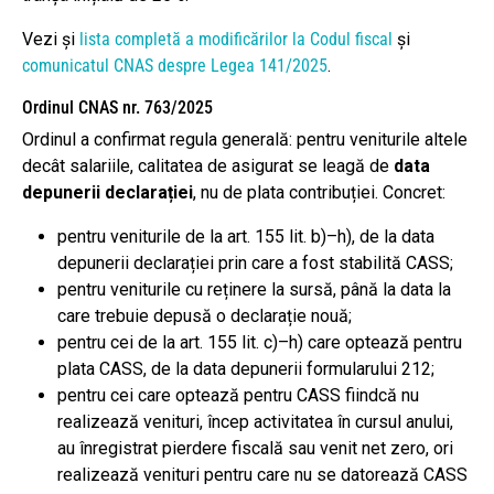
Vezi și
lista completă a modificărilor la Codul fiscal
și
comunicatul CNAS despre Legea 141/2025
.
Ordinul CNAS nr. 763/2025
Ordinul a confirmat regula generală: pentru veniturile altele
decât salariile, calitatea de asigurat se leagă de
data
depunerii declarației
, nu de plata contribuției. Concret:
pentru veniturile de la art. 155 lit. b)–h), de la data
depunerii declarației prin care a fost stabilită CASS;
pentru veniturile cu reținere la sursă, până la data la
care trebuie depusă o declarație nouă;
pentru cei de la art. 155 lit. c)–h) care optează pentru
plata CASS, de la data depunerii formularului 212;
pentru cei care optează pentru CASS fiindcă nu
realizează venituri, încep activitatea în cursul anului,
au înregistrat pierdere fiscală sau venit net zero, ori
realizează venituri pentru care nu se datorează CASS