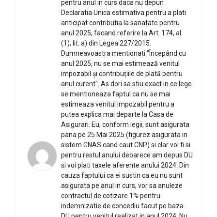
pentru anul in curs daca nu depun
Declaratia Unica estimativa pentru a plati
anticipat contributia la sanatate pentru
anul 2025, facand referire la Art. 174, al.
(1), lit. a) din Legea 227/2015.
Dumneavoastra mentionati "Începând cu
anul 2025, nu se mai estimează venitul
impozabil și contribuțiile de plată pentru
anul curent". As dori sa stiu exact in ce lege
se mentioneaza faptul ca nu se mai
estimeaza venitul impozabil pentru a
putea explica mai departe la Casa de
Asigurari. Eu, conform legii, sunt asigurata
pana pe 25 Mai 2025 (figurez asigurata in
sistem CNAS cand caut CNP) si clar voi fi si
pentru restul anului deoarece am depus DU
si voi plati taxele aferente anului 2024. Din
cauza faptului ca ei sustin ca eu nu sunt
asigurata pe anul in curs, vor sa anuleze
contractul de cotizare 1% pentru
indemnizatie de concediu facut pe baza
DU pentru venitul realizat in anul 2024. Nu