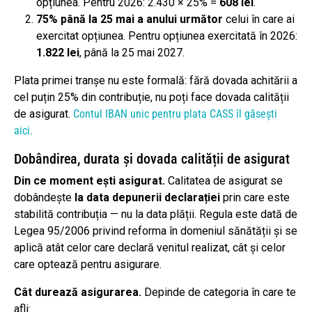
opțiunea. Pentru 2026: 2.430 × 25% =
608 lei
.
75% până la 25 mai a anului următor
celui în care ai
exercitat opțiunea. Pentru opțiunea exercitată în 2026:
1.822 lei
, până la 25 mai 2027.
Plata primei tranșe nu este formală: fără dovada achitării a
cel puțin 25% din contribuție, nu poți face dovada calității
de asigurat.
Contul IBAN unic pentru plata CASS îl găsești
aici.
Dobândirea, durata și dovada calității de asigurat
Din ce moment ești asigurat.
Calitatea de asigurat se
dobândește
la data depunerii declarației
prin care este
stabilită contribuția — nu la data plății. Regula este dată de
Legea 95/2006 privind reforma în domeniul sănătății și se
aplică atât celor care declară venitul realizat, cât și celor
care optează pentru asigurare.
Cât durează asigurarea.
Depinde de categoria în care te
afli: