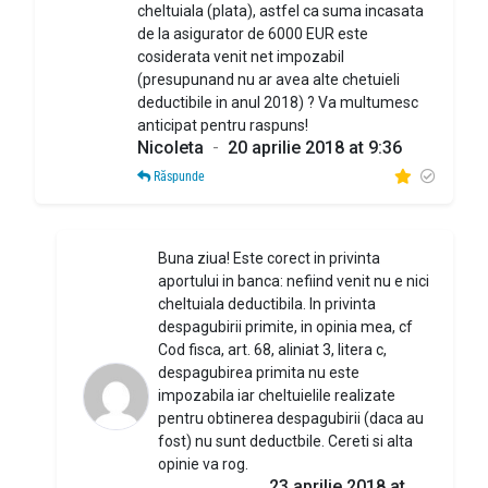
cheltuiala (plata), astfel ca suma incasata
de la asigurator de 6000 EUR este
cosiderata venit net impozabil
(presupunand nu ar avea alte chetuieli
deductibile in anul 2018) ? Va multumesc
anticipat pentru raspuns!
Nicoleta
-
20 aprilie 2018 at 9:36
Răspunde
Buna ziua! Este corect in privinta
aportului in banca: nefiind venit nu e nici
cheltuiala deductibila. In privinta
despagubirii primite, in opinia mea, cf
Cod fisca, art. 68, aliniat 3, litera c,
despagubirea primita nu este
impozabila iar cheltuielile realizate
pentru obtinerea despagubirii (daca au
fost) nu sunt deductbile. Cereti si alta
opinie va rog.
23 aprilie 2018 at