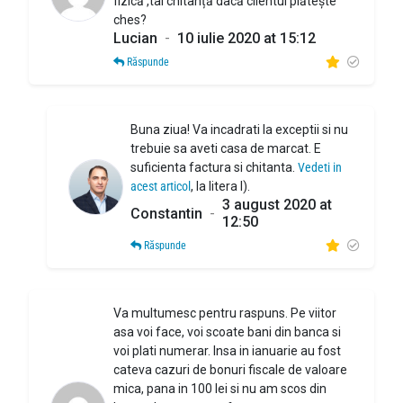
fizică ,tai chitanță dacă clientul plătește
ches?
Lucian
-
10 iulie 2020 at 15:12
Răspunde
Buna ziua! Va incadrati la exceptii si nu
trebuie sa aveti casa de marcat. E
suficienta factura si chitanta.
Vedeti in
acest articol
, la litera l).
3 august 2020 at
Constantin
-
12:50
Răspunde
Va multumesc pentru raspuns. Pe viitor
asa voi face, voi scoate bani din banca si
voi plati numerar. Insa in ianuarie au fost
cateva cazuri de bonuri fiscale de valoare
mica, pana in 100 lei si nu am scos din