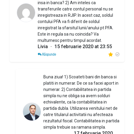
insa in banca? 2) Am inteles ca
transferurile catre contul personal nu se
inregistreaza in RJIP. In acest caz, soldul
contului PFA va fi diferit de soldul
inregistrat la sfarsitul lunii/anului pt PFA.
Este in regula sa nu coincida? Va
multumesc pentru timpul acordat.
Livia
-
15 februarie 2020 at 23:55
Răspunde
Buna ziua! 1) Scoateti bani din banca si
platiti in numerar. De ce sa facei aport in
numerar. 2) Contabilitatea in partida
simpla nu ne obliga sa avem solduri
echivalente, ca la contabilitatea in
partida dubla. Utilizarea venitului net de
catre titularul activitatii nu afecteaza
rezultatul fiscal. Contabilitatea in partida
simpla trebuie sa ramana simpla.
17 februarie 2020