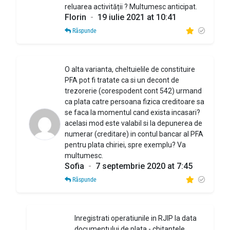
reluarea activității ? Multumesc anticipat.
Florin
-
19 iulie 2021 at 10:41
Răspunde
O alta varianta, cheltuielile de constituire
PFA pot fi tratate ca si un decont de
trezorerie (corespodent cont 542) urmand
ca plata catre persoana fizica creditoare sa
se faca la momentul cand exista incasari?
acelasi mod este valabil si la depunerea de
numerar (creditare) in contul bancar al PFA
pentru plata chiriei, spre exemplu? Va
multumesc.
Sofia
-
7 septembrie 2020 at 7:45
Răspunde
Inregistrati operatiunile in RJIP la data
documentului de plata - chitantele