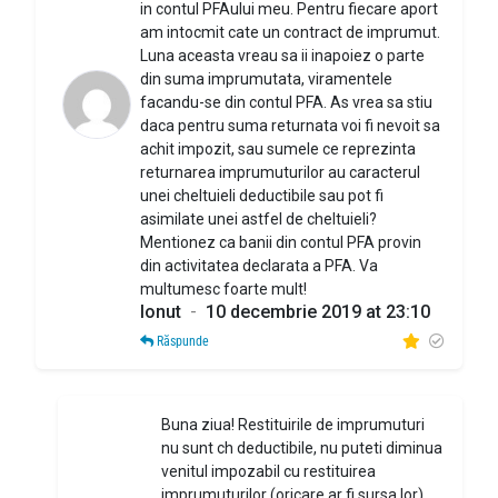
in contul PFAului meu. Pentru fiecare aport
am intocmit cate un contract de imprumut.
Luna aceasta vreau sa ii inapoiez o parte
din suma imprumutata, viramentele
facandu-se din contul PFA. As vrea sa stiu
daca pentru suma returnata voi fi nevoit sa
achit impozit, sau sumele ce reprezinta
returnarea imprumuturilor au caracterul
unei cheltuieli deductibile sau pot fi
asimilate unei astfel de cheltuieli?
Mentionez ca banii din contul PFA provin
din activitatea declarata a PFA. Va
multumesc foarte mult!
Ionut
-
10 decembrie 2019 at 23:10
Răspunde
Buna ziua! Restituirile de imprumuturi
nu sunt ch deductibile, nu puteti diminua
venitul impozabil cu restituirea
imprumuturilor (oricare ar fi sursa lor).