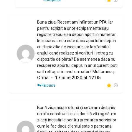
Răspunde
Buna ziua, Recent am infiintat un PFA, iar
pentru achizitia unor echipamente sau
registre trebuie sa depun aport in numerar.
Intrebarea mea este daca aportul in depun
cu dispozitie de incasare, iar la sfarsitul
anului cand realizez si venituri il retrag cu
dispozitie de plata? De asemenea daca nu
recuperez aportul depus in anul curent, pot
sa il retrag si in anul urmator? Multumesc,
Crina
-
17 iulie 2020 at 12:05
Răspunde
Bună ziua acum o lună și ceva am deschis
un pfa constructii si as dori să vă rog să-mi
ziceți încasările pentru prestarea serviciilor
cum le fac dacă clientul este o persoană