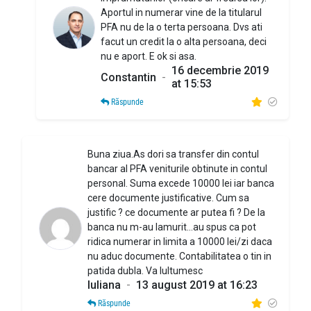
Aportul in numerar vine de la titularul
PFA nu de la o terta persoana. Dvs ati
facut un credit la o alta persoana, deci
nu e aport. E ok si asa.
16 decembrie 2019
Constantin
-
at 15:53
Răspunde
Buna ziua.As dori sa transfer din contul
bancar al PFA veniturile obtinute in contul
personal. Suma excede 10000 lei iar banca
cere documente justificative. Cum sa
justific ? ce documente ar putea fi ? De la
banca nu m-au lamurit...au spus ca pot
ridica numerar in limita a 10000 lei/zi daca
nu aduc documente. Contabilitatea o tin in
patida dubla. Va lultumesc
Iuliana
-
13 august 2019 at 16:23
Răspunde