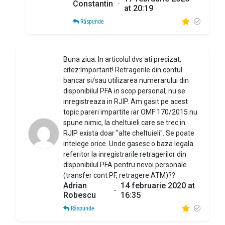
Constantin
-
at 20:19
Răspunde
Buna ziua. In articolul dvs ati precizat,
citez:Important! Retragerile din contul
bancar si/sau utilizarea numerarului din
disponibilul PFA in scop personal, nu se
inregistreaza in RJIP. Am gasit pe acest
topic pareri impartite iar OMF 170/2015 nu
spune nimic, la cheltuieli care se trec in
RJIP exista doar ''alte cheltuieli''. Se poate
intelege orice. Unde gasesc o baza legala
referitor la inregistrarile retragerilor din
disponibilul PFA pentru nevoi personale
(transfer cont PF, retragere ATM)??
Adrian
14 februarie 2020 at
-
Robescu
16:35
Răspunde