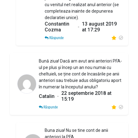
cu venitul net realizat anul anterior (se
completeaza inainte de depunerea
declaratiei unice).
Constantin
13 august 2019
-
Cozma
at 17:29
Răspunde
Bună ziua! Dacă am avut anii anteriori PFA-
ul pe plus și încep un an nou numai cu
cheltuieli, se ține cont de încasările pe anii
anteriori sau trebuie adus obligatoriu aport
în numerar la începutul anului?
22 septembrie 2018 at
Catalin
-
15:19
Răspunde
Buna ziua! Nu se tine cont de anii
anteriori la PFA.