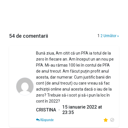
54 de comentarii
1
2
Următor »
Bună ziua, Am citit că un PFA ia totul de la
zero în fiecare an. Am început un an nou pe
PFA. Mi-au rămas 100 lei în contul de PFA
de anul trecut. Am făcut puțin profit anul
acesta, dar numerar. Cum justific banii din
cont (de anul trecut) cu care vreau să fac
achiziții online anul acesta dacă o iau de la
zero? Trebuie să-i scot și să-i pun la loc în
cont în 2022?
15 ianuarie 2022 at
CRISTINA
-
23:35
Răspunde