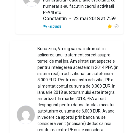
numerarului - daca platile efectuate cu
numerar s-au facut in cadrul activitatii
PFA/II etc.
Constantin
-
22 mai 2018 at 7:59
Răspunde
Buna ziua, Va rog sa ma indrumati in
aplicarea unui tratament corect asupra
temei de mai jos. Am sintetizat aspectele
pentru intelegerea acesteia: In 2014 PFA (in
sistem real) a achizitionat un autoturism
8.000 EUR. Pentru aceasta achizitie, PF a
alimentat contul cu suma de 8.000 EUR. In
ianuarie 2018 autoturismului este integral
amortizat. In martie 2018, PFA a fost
despagubit pentru dauna totala a acestui
autoturism cu suma de 6.000 EUR. Avand
in vedere ca aportul prin banca nu se
considera venit (incasare) deduc ca nici
restituirea catre PF nu se considera