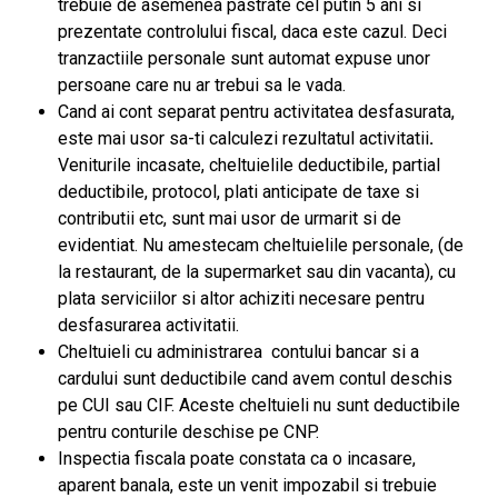
trebuie de asemenea pastrate cel putin 5 ani si
prezentate controlului fiscal, daca este cazul
. Deci
tranzactiile personale sunt automat expuse unor
persoane care nu ar trebui sa le vada.
Cand ai cont separat pentru activitatea desfasurata,
este mai usor sa-ti calculezi rezultatul activitatii
.
Veniturile incasate, cheltuielile deductibile, partial
deductibile, protocol, plati anticipate de taxe si
contributii etc, sunt mai usor de urmarit si de
evidentiat. Nu amestecam cheltuielile personale, (de
la restaurant, de la supermarket sau din vacanta), cu
plata serviciilor si altor achiziti necesare pentru
desfasurarea activitatii.
Cheltuieli cu administrarea contului bancar si a
cardului sunt deductibile cand avem contul deschis
pe CUI sau CIF. Aceste cheltuieli nu sunt deductibile
pentru conturile deschise pe CNP.
Inspectia fiscala poate constata ca o incasare,
aparent banala, este un venit impozabil si trebuie