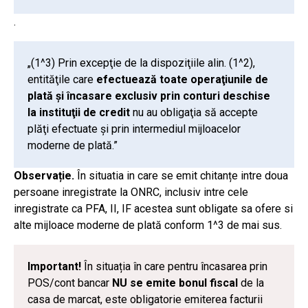
.
„(1^3) Prin excepţie de la dispoziţiile alin. (1^2),
entităţile care
efectuează toate operaţiunile de
plată şi încasare exclusiv prin conturi deschise
la instituţii de credit
nu au obligaţia să accepte
plăţi efectuate şi prin intermediul mijloacelor
moderne de plată.”
Observație.
În situatia in care se emit chitanțe intre doua
persoane inregistrate la ONRC, inclusiv intre cele
inregistrate ca PFA, II, IF acestea sunt obligate sa ofere si
alte mijloace moderne de plată conform 1^3 de mai sus.
Important!
În situația în care pentru încasarea prin
POS/cont bancar
NU se emite bonul fiscal
de la
casa de marcat, este obligatorie emiterea facturii