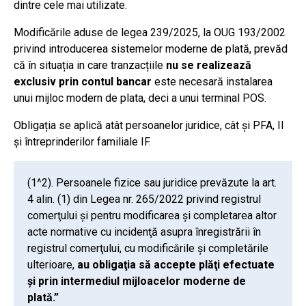
dintre cele mai utilizate.
Modificările aduse de legea 239/2025, la OUG 193/2002
privind introducerea sistemelor moderne de plată, prevăd
că în situația in care tranzacțiile
nu se realizează
exclusiv prin contul bancar
este necesară instalarea
unui mijloc modern de plata, deci a unui terminal POS.
Obligația se aplică atât persoanelor juridice, cât și PFA, II
și întreprinderilor familiale IF.
(1^2). Persoanele fizice sau juridice prevăzute la art.
4 alin. (1) din Legea nr. 265/2022 privind registrul
comerţului şi pentru modificarea şi completarea altor
acte normative cu incidenţă asupra înregistrării în
registrul comerţului, cu modificările şi completările
ulterioare,
au obligaţia să accepte plăţi efectuate
şi prin intermediul mijloacelor moderne de
plată.”