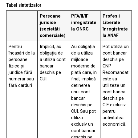
Tabel sintetizator
Persoane
PFA/II/IF
Profesii
juridice
înregistrate
Liberale
(societăti
la ONRC
înregistrate
comerciale
)
la ANAF
Pentru
Implicit, au
Au obligația
Pot utiliza un
încasări de la
obligația de
de a utiliza
cont bancar
persoane
a utiliza cont
mijloace
deschis pe
fizice și
bancar
moderne de
CNP.
juridice fără
deschis pe
plată care, in
Recomandat
numerar sau
CUI.
final, implică
este sa
fără carduri
deținerea
utilizeze un
unui cont
cont banca
bancar
deschis pe
deschis pe
CIF exclusiv
CUI. Sau pot
pentru
utiliza
activitatea
exclusiv un
economică.
cont bancar
deschis pe