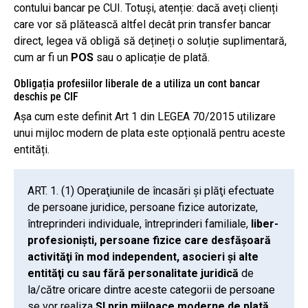
contului bancar pe CUI. Totuși, atenție: dacă aveți clienți
care vor să plătească altfel decât prin transfer bancar
direct, legea vă obligă să dețineți o soluție suplimentară,
cum ar fi un
POS
sau o aplicație de plată.
Obligația profesiilor liberale de a utiliza un cont bancar
deschis pe CIF
Așa cum este definit Art 1 din LEGEA 70/2015 utilizare
unui mijloc modern de plata este opțională pentru aceste
entități.
ART. 1. (1) Operaţiunile de încasări şi plăţi efectuate
de persoane juridice, persoane fizice autorizate,
întreprinderi individuale, întreprinderi familiale,
liber-
profesionişti, persoane fizice care desfăşoară
activităţi în mod independent, asocieri şi alte
entităţi cu sau fără personalitate juridică
de
la/către oricare dintre aceste categorii de persoane
se vor realiza
ȘI prin mijloace moderne de plată.