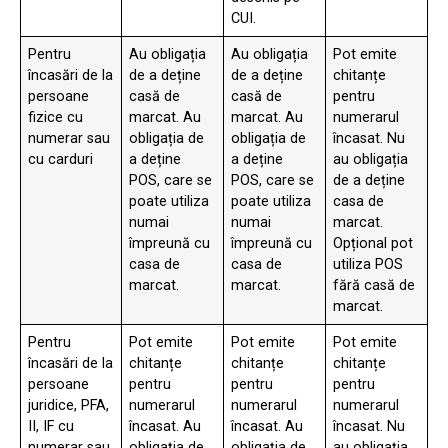
CUI.
Pentru
Au obligația
Au obligația
Pot emite
încasări de la
de a deține
de a deține
chitanțe
persoane
casă de
casă de
pentru
fizice cu
marcat. Au
marcat. Au
numerarul
numerar sau
obligația de
obligația de
încasat. Nu
cu carduri
a deține
a deține
au obligația
POS, care se
POS, care se
de a deține
poate utiliza
poate utiliza
casa de
numai
numai
marcat.
împreună cu
împreună cu
Opțional pot
casa de
casa de
utiliza POS
marcat.
marcat.
fără casă de
marcat.
Pentru
Pot emite
Pot emite
Pot emite
încasări de la
chitanțe
chitanțe
chitanțe
persoane
pentru
pentru
pentru
juridice, PFA,
numerarul
numerarul
numerarul
II, IF cu
încasat. Au
încasat. Au
încasat. Nu
numerar sau
obligația de
obligația de
au obligația