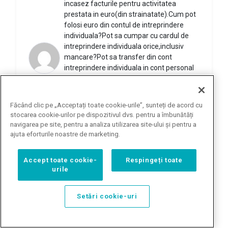
incasez facturile pentru activitatea
prestata in euro(din strainatate).Cum pot
folosi euro din contul de intreprindere
individuala?Pot sa cumpar cu cardul de
intreprindere individuala orice,inclusiv
mancare?Pot sa transfer din cont
intreprindere individuala in cont personal
pentru cheltuieli diverse ?Aceste
transferuri trebuie sa aiba documente
justificative?(am inteles eu bine sau chiar
Făcând clic pe „Acceptați toate cookie-urile”, sunteți de acord cu
sunt modificari legislative in acest sens ,de
stocarea cookie-urilor pe dispozitivul dvs. pentru a îmbunătăți
anul acesta?) va multumesc anticipat,
navigarea pe site, pentru a analiza utilizarea site-ului și pentru a
mariana
-
10 iunie 2019 at 19:30
ajuta eforturile noastre de marketing.
Răspunde
Accept toate cookie-
Respingeți toate
urile
Buna ziua! Transferati in contul personal
si de acolo faceti ce plati doriti. La detalii
Setări cookie-uri
plata scrieti "utilizare venit net PFA".
Constantin
13 iunie 2019 at
-
Cozma
7:14