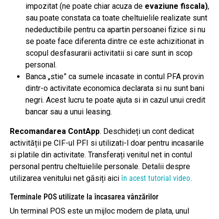
impozitat (ne poate chiar acuza de
evaziune fiscala)
,
sau poate constata ca toate cheltuielile realizate sunt
nedeductibile pentru ca apartin persoanei fizice si nu
se poate face diferenta dintre ce este achizitionat in
scopul desfasurarii activitatii si care sunt in scop
personal.
Banca „stie” ca sumele incasate in contul PFA provin
dintr-o activitate economica declarata si nu sunt bani
negri. Acest lucru te poate ajuta si in cazul unui credit
bancar sau a unui leasing.
Recomandarea ContApp
. Deschideți un cont dedicat
activității pe CIF-ul PFI si utilizati-l doar pentru incasarile
si platile din activitate. Transferați venitul net in contul
personal pentru cheltuielile personale. Detalii despre
utilizarea venitului net găsiți aici
în acest tutorial video.
Terminale POS utilizate la încasarea vânzărilor
Un terminal POS este un mijloc modern de plata, unul