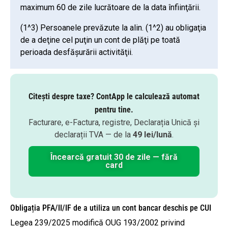
maximum 60 de zile lucrătoare de la data înfiinţării.
(1^3) Persoanele prevăzute la alin. (1^2) au obligaţia
de a deţine cel puţin un cont de plăţi pe toată
perioada desfăşurării activităţii.
Citești despre taxe? ContApp le calculează automat
pentru tine.
Facturare, e-Factura, registre, Declarația Unică și
declarații TVA — de la
49 lei/lună
.
Încearcă gratuit 30 de zile — fără
card
Obligația PFA/II/IF de a utiliza un cont bancar deschis pe CUI
Legea 239/2025 modifică OUG 193/2002 privind