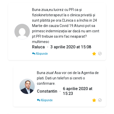
Buna ziua,eu lucrez cu PFI ca și
fiziokinetoterapeut la o clinica privată și
sunt plătită pe ora.CLinica s a închis in 24
Martie din cauza Covid 19.Atunci pot sa
primesc indemnizația iar dacă nu am cont
pt PFI trebuie sa imi fac neaparat?
multimesc
Raluca
-
3 aprilie 2020 at 15:08
Răspunde
Buna ziua! Asa vor cei de la Agentia de
plati. Dati un telefon si cereti o
confirmare.
6 aprilie 2020 at
Constantin
-
15:23
Răspunde