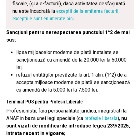
fiscale, (și a e-facturii), dacă activitatea desfășurată
nu este încadrată la
exceptii de la emiterea facturii,
excepțiile sunt enumerate aici.
Sancțiuni pentru nerespectarea punctului 1^2 de mai
sus:
lipsa mijloacelor moderne de plată instalate se
sancţionează cu amendă de la 20.000 lei la 50.000
lei;
refuzul entităţilor prevăzute la art. 1 alin. (1^2) de a
accepta mijloace moderne de plată se sancţionează
cu amendă de la 5.000 lei la 7.500 lei;
Terminal POS pentru Profesii Liberale
Profesionistii, fara persoanalitate juridica, inregistrati la
ANAF in baza unei legi speciale (ca
profesie liberala
),
nu
sunt vizati de modificarile introduse legea 239/2025,
intrata recent in vigoare
;