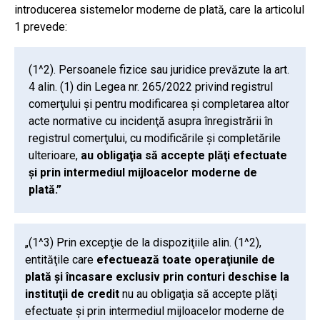
introducerea sistemelor moderne de plată, care la articolul
1 prevede:
(1^2). Persoanele fizice sau juridice prevăzute la art.
4 alin. (1) din Legea nr. 265/2022 privind registrul
comerţului şi pentru modificarea şi completarea altor
acte normative cu incidenţă asupra înregistrării în
registrul comerţului, cu modificările şi completările
ulterioare,
au obligaţia să accepte plăţi efectuate
şi prin intermediul mijloacelor moderne de
plată.”
„(1^3) Prin excepţie de la dispoziţiile alin. (1^2),
entităţile care
efectuează toate operaţiunile de
plată şi încasare exclusiv prin conturi deschise la
instituţii de credit
nu au obligaţia să accepte plăţi
efectuate şi prin intermediul mijloacelor moderne de