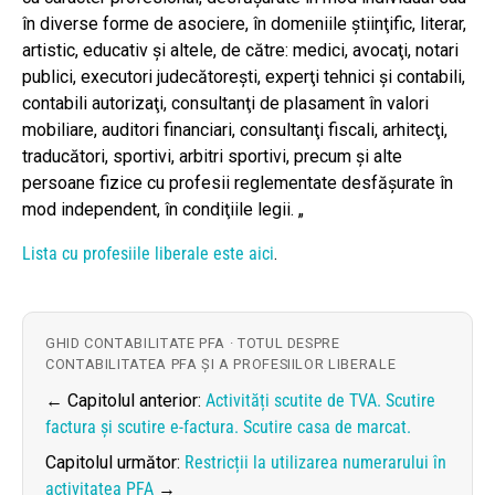
în diverse forme de asociere, în domeniile ştiinţific, literar,
artistic, educativ şi altele, de către: medici, avocaţi, notari
publici, executori judecătoreşti, experţi tehnici şi contabili,
contabili autorizaţi, consultanţi de plasament în valori
mobiliare, auditori financiari, consultanţi fiscali, arhitecţi,
traducători, sportivi, arbitri sportivi, precum şi alte
persoane fizice cu profesii reglementate desfăşurate în
mod independent, în condiţiile legii. „
Lista cu profesiile liberale este aici
.
GHID CONTABILITATE PFA · TOTUL DESPRE
CONTABILITATEA PFA ȘI A PROFESIILOR LIBERALE
← Capitolul anterior:
Activități scutite de TVA. Scutire
factura și scutire e-factura. Scutire casa de marcat.
Capitolul următor:
Restricții la utilizarea numerarului în
activitatea PFA
→