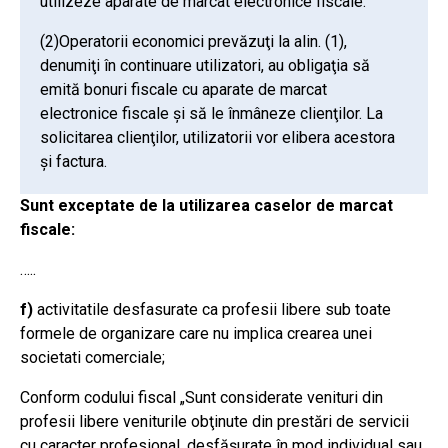
utilizeze aparate de marcat electronice fiscale.
(2)Operatorii economici prevăzuţi la alin. (1),
denumiţi în continuare utilizatori, au obligaţia să
emită bonuri fiscale cu aparate de marcat
electronice fiscale şi să le înmâneze clienţilor. La
solicitarea clienţilor, utilizatorii vor elibera acestora
şi factura.
Sunt exceptate de la utilizarea caselor de marcat
fiscale:
…..
f)
activitatile desfasurate ca profesii libere sub toate
formele de organizare care nu implica crearea unei
societati comerciale;
Conform codului fiscal „Sunt considerate venituri din
profesii libere veniturile obţinute din prestări de servicii
cu caracter profesional, desfăşurate în mod individual sau