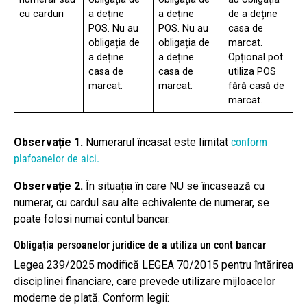
cu carduri
a deține
a deține
de a deține
POS. Nu au
POS. Nu au
casa de
obligația de
obligația de
marcat.
a deține
a deține
Opțional pot
casa de
casa de
utiliza POS
marcat.
marcat.
fără casă de
marcat.
Observație 1.
Numerarul încasat este limitat
conform
plafoanelor de aici.
Observație 2.
În situația în care NU se încasează cu
numerar, cu cardul sau alte echivalente de numerar, se
poate folosi numai contul bancar.
Obligația persoanelor juridice de a utiliza un cont bancar
Legea 239/2025 modifică LEGEA 70/2015 pentru întărirea
disciplinei financiare, care prevede utilizare mijloacelor
moderne de plată. Conform legii: