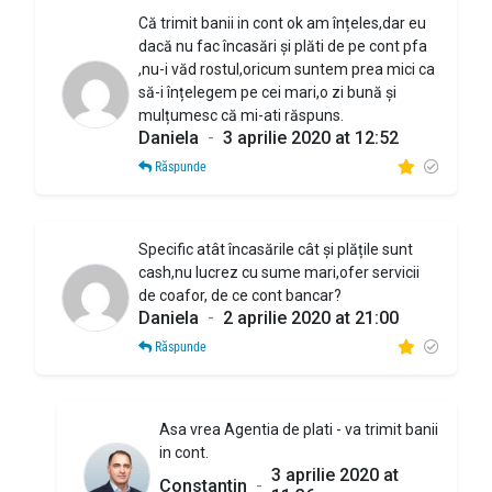
Că trimit banii in cont ok am înțeles,dar eu
dacă nu fac încasări și plăti de pe cont pfa
,nu-i văd rostul,oricum suntem prea mici ca
să-i înțelegem pe cei mari,o zi bună și
mulțumesc că mi-ati răspuns.
Daniela
-
3 aprilie 2020 at 12:52
Răspunde
Specific atât încasările cât și plățile sunt
cash,nu lucrez cu sume mari,ofer servicii
de coafor, de ce cont bancar?
Daniela
-
2 aprilie 2020 at 21:00
Răspunde
Asa vrea Agentia de plati - va trimit banii
in cont.
3 aprilie 2020 at
Constantin
-