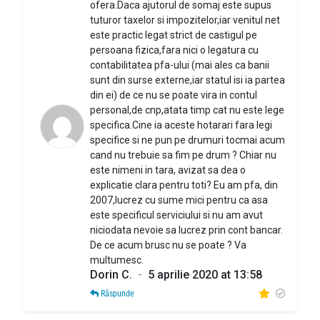
ofera.Daca ajutorul de somaj este supus
tuturor taxelor si impozitelor,iar venitul net
este practic legat strict de castigul pe
persoana fizica,fara nici o legatura cu
contabilitatea pfa-ului (mai ales ca banii
sunt din surse externe,iar statul isi ia partea
din ei) de ce nu se poate vira in contul
personal,de cnp,atata timp cat nu este lege
specifica.Cine ia aceste hotarari fara legi
specifice si ne pun pe drumuri tocmai acum
cand nu trebuie sa fim pe drum ? Chiar nu
este nimeni in tara, avizat sa dea o
explicatie clara pentru toti? Eu am pfa, din
2007,lucrez cu sume mici pentru ca asa
este specificul serviciului si nu am avut
niciodata nevoie sa lucrez prin cont bancar.
De ce acum brusc nu se poate ? Va
multumesc.
Dorin C.
-
5 aprilie 2020 at 13:58
Răspunde