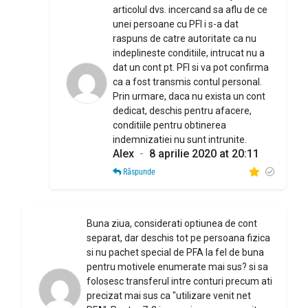
articolul dvs. incercand sa aflu de ce
unei persoane cu PFI i s-a dat
raspuns de catre autoritate ca nu
indeplineste conditiile, intrucat nu a
dat un cont pt. PFI si va pot confirma
ca a fost transmis contul personal.
Prin urmare, daca nu exista un cont
dedicat, deschis pentru afacere,
conditiile pentru obtinerea
indemnizatiei nu sunt intrunite.
Alex
-
8 aprilie 2020 at 20:11
Răspunde
Buna ziua, considerati optiunea de cont
separat, dar deschis tot pe persoana fizica
si nu pachet special de PFA la fel de buna
pentru motivele enumerate mai sus? si sa
folosesc transferul intre conturi precum ati
precizat mai sus ca "utilizare venit net