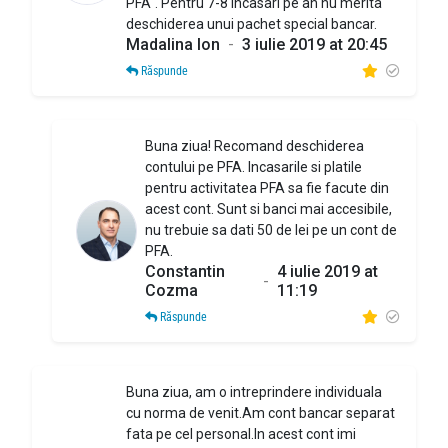
PFA". Pentru 7-8 incasari pe an nu merita
deschiderea unui pachet special bancar.
Madalina Ion
-
3 iulie 2019 at 20:45
Răspunde
Buna ziua! Recomand deschiderea
contului pe PFA. Incasarile si platile
pentru activitatea PFA sa fie facute din
acest cont. Sunt si banci mai accesibile,
nu trebuie sa dati 50 de lei pe un cont de
PFA.
Constantin
4 iulie 2019 at
-
Cozma
11:19
Răspunde
Buna ziua, am o intreprindere individuala
cu norma de venit.Am cont bancar separat
fata pe cel personal.In acest cont imi