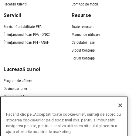
Recenzii Clienți
ContApp pe mobil
Servicii
Resurse
Servicii Contabilitate PFA
Toate resursele
Înființări/modificări PFA - ONRC
Manual de utilizare
Înființări/modificări PFI - ANAF
Calculator Taxe
Blogul ContApp
Forum ContApp
Lucrează cu noi
Program de afiliere
Devino partener
Cariere ContApp
Contactează-ne
Făcând clic pe „Acceptați toate cookie-urile”, sunteți de acord cu
stocarea cookie-urilor pe dispozitivul dvs. pentru a îmbunătăți
navigarea pe site, pentru a analiza utilizarea site-ului și pentru a
ajuta eforturile noastre de marketing.