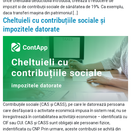
orice cheltuiala deductibila introdusa, creează o reducere de
impozit si de contribuții sociale de sănătatea de 19%. Ca exemplu,
daca transferi mașina din patrimoniul […]
Cheltuieli cu contribuțiile sociale și
impozitele datorate
Contribuțiile sociale (CAS și CASS), pe care le datorează persoana
care desfășoară o activitate econimică impusa în sistem real, nu se
înregistrează în contabilitatea activității economice – identificată cu
CIF sau CUI. CAS și CASS sunt obligații ale persoanei fizice,
indentificata cu CNP. Prin urmare, aceste contribuții se achită din