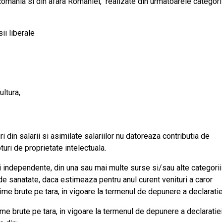
Romania si din afara Romaniei, realizate din urmatoarele categori
ii liberale
ultura,
 din salarii si asimilate salariilor nu datoreaza contributia de
turi de proprietate intelectuala.
ti independente, din una sau mai multe surse si/sau alte categorii
 de sanatate, daca estimeaza pentru anul curent venituri a caror
ime brute pe tara, in vigoare la termenul de depunere a declaratie
nime brute pe tara, in vigoare la termenul de depunere a declaratie