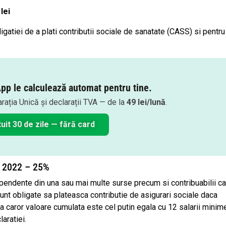
lei
ligatiei de a plati contributii sociale de sanatate (CASS) si pentru
pp le calculează automat pentru tine.
arația Unică și declarații TVA — de la
49 lei/lună
.
uit 30 de zile — fără card
S 2022 – 25%
dependente din una sau mai multe surse precum si contribuabilii c
 sunt obligate sa plateasca contributie de asigurari sociale daca
 a caror valoare cumulata este cel putin egala cu 12 salarii minim
aratiei.