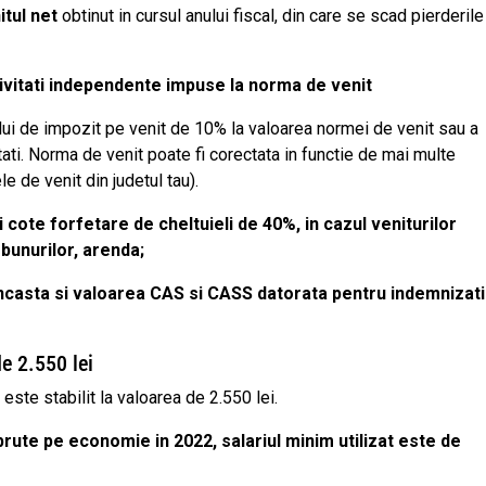
itul net
obtinut in cursul anului fiscal, din care se scad pierderile
tivitati independente impuse la norma de venit
lui de impozit pe venit de 10% la valoarea normei de venit sau a
ati. Norma de venit poate fi corectata in functie de mai multe
le de venit din judetul tau).
ei cote forfetare de cheltuieli de 40%, in cazul veniturilor
 bunurilor, arenda;
 incasta si valoarea CAS si CASS datorata pentru indemnizat
e 2.550 lei
te stabilit la valoarea de 2.550 lei.
brute pe economie in 2022, salariul minim utilizat este de