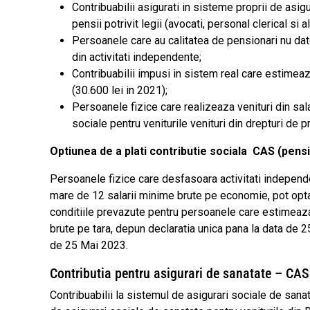
Contribuabilii asigurati in sisteme proprii de asigu
pensii potrivit legii (avocati, personal clerical si alt
Persoanele care au calitatea de pensionari nu dato
din activitati independente;
Contribuabilii impusi in sistem real care estimeaz
(30.600 lei in 2021);
Persoanele fizice care realizeaza venituri din salar
sociale pentru veniturile venituri din drepturi de p
Optiunea de a plati contributie sociala CAS (pens
Persoanele fizice care desfasoara activitati independe
mare de 12 salarii minime brute pe economie, pot opta p
conditiile prevazute pentru persoanele care estimeaza 
brute pe tara, depun declaratia unica pana la data de 2
de 25 Mai 2023.
Contributia pentru asigurari de sanatate – CA
Contribuabilii la sistemul de asigurari sociale de sana