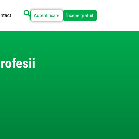
ntact
Autentificare
Începe gratuit
rofesii