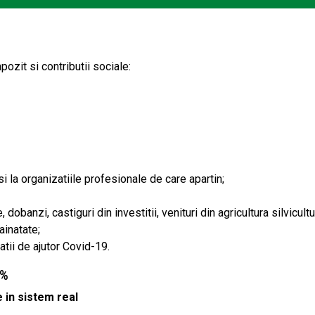
ozit si contributii sociale:
si la organizatiile profesionale de care apartin;
dobanzi, castiguri din investitii, venituri din agricultura silvicultu
rainatate;
tii de ajutor Covid-19.
0%
e in sistem real