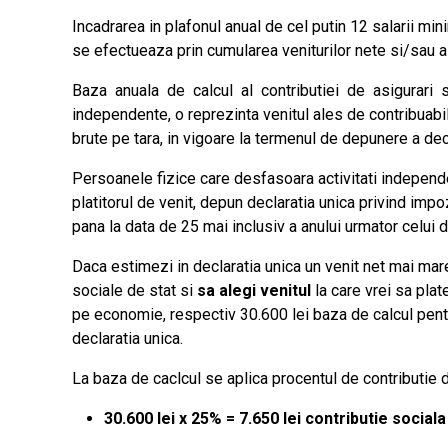
Incadrarea in plafonul anual de cel putin 12 salarii min
se efectueaza prin cumularea veniturilor nete si/sau a
Baza anuala de calcul al contributiei de asigurari so
independente, o reprezinta venitul ales de contribuabil
brute pe tara, in vigoare la termenul de depunere a decl
Persoanele fizice care desfasoara activitati independen
platitorul de venit, depun declaratia unica privind impo
pana la data de 25 mai inclusiv a anului urmator celui de
Daca estimezi in declaratia unica un venit net mai mare
sociale de stat si
sa alegi venitul
la care vrei sa plat
pe economie, respectiv 30.600 lei baza de calcul pentru
declaratia unica.
La baza de caclcul se aplica procentul de contributie 
30.600 lei x 25% = 7.650 lei contributie social