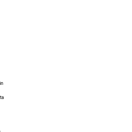
in
ta