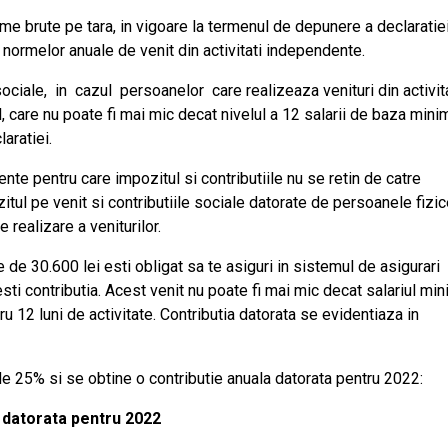
ime brute pe tara, in vigoare la termenul de depunere a declaratiei
 normelor anuale de venit din activitati independente.
ciale, in cazul persoanelor care realizeaza venituri din activit
, care nu poate fi mai mic decat nivelul a 12 salarii de baza mini
aratiei.
te pentru care impozitul si contributiile nu se retin de catre
zitul pe venit si contributiile sociale datorate de persoanele fizi
 realizare a veniturilor.
 de 30.600 lei esti obligat sa te asiguri in sistemul de asigurari
esti contributia. Acest venit nu poate fi mai mic decat salariul mi
 12 luni de activitate. Contributia datorata se evidentiaza in
de 25% si se obtine o contributie anuala datorata pentru 2022:
a datorata pentru 2022