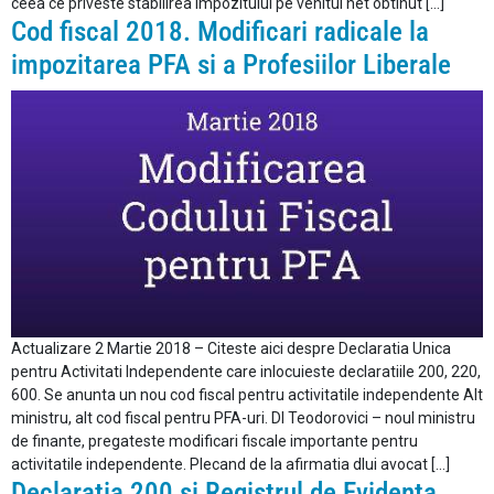
ceea ce priveste stabilirea impozitului pe venitul net obtinut […]
Cod fiscal 2018. Modificari radicale la
impozitarea PFA si a Profesiilor Liberale
Actualizare 2 Martie 2018 – Citeste aici despre Declaratia Unica
pentru Activitati Independente care inlocuieste declaratiile 200, 220,
600. Se anunta un nou cod fiscal pentru activitatile independente Alt
ministru, alt cod fiscal pentru PFA-uri. Dl Teodorovici – noul ministru
de finante, pregateste modificari fiscale importante pentru
activitatile independente. Plecand de la afirmatia dlui avocat […]
Declaratia 200 si Registrul de Evidenta