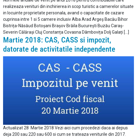
Normele anuale de venit pe anul 2018 pentru contribuabilii care
realizeaza venituri din inchirierea in scop turistic a camerelor situate
in locuinte proprietate personala, avand o capacitate de cazare
cuprinsa intre 1 si 5 camere inclusiv Alba Arad Argeș Bacău Bihor
Bistrița-Năsăud Botoșani Brașov Brăila București Buzău Caraș-
Severin Călărași Cluj Constanța Covasna Dâmbovița Dolj Galați […]
Martie 2018: CAS, CASS si impozit,
datorate de activitatile independente
Actualizat 28 Martie 2018 Vezi aici cum procedezi daca ai depus
deja 200 sau 220 sau 600 si cum se trateaza veniturile din 2017.