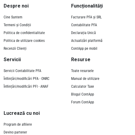
Despre noi
Funcționalități
Cine Suntem
Facturare PFA și SRL
Termeni și Condiții
Contabilitate PFA
Politica de confidentialitate
Declarația Unică
Politica de utilizare cookies
Actualizări platformă
Recenzii Clienți
ContApp pe mobil
Servicii
Resurse
Servicii Contabilitate PFA
Toate resursele
Înființări/modificări PFA - ONRC
Manual de utilizare
Înființări/modificări PFI - ANAF
Calculator Taxe
Blogul ContApp
Forum ContApp
Lucrează cu noi
Program de afiliere
Devino partener