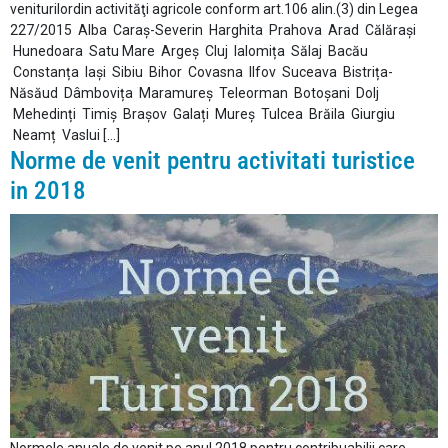
veniturilordin activităţi agricole conform art.106 alin.(3) din Legea
227/2015 Alba Caraș-Severin Harghita Prahova Arad Călărași
Hunedoara Satu Mare Argeș Cluj Ialomița Sălaj Bacău
Constanța Iași Sibiu Bihor Covasna Ilfov Suceava Bistrița-
Năsăud Dâmbovița Maramureș Teleorman Botoșani Dolj
Mehedinți Timiș Brașov Galați Mureș Tulcea Brăila Giurgiu
Neamț Vaslui […]
Norme de venit pentru activitati turistice
in 2018