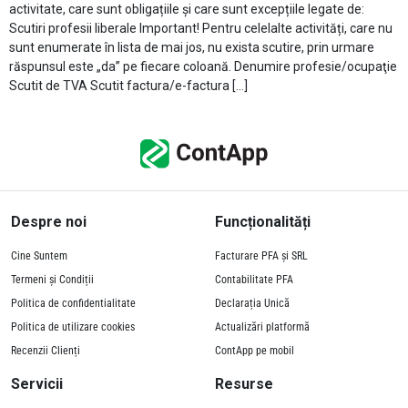
activitate, care sunt obligațiile și care sunt excepțiile legate de:
Scutiri profesii liberale Important! Pentru celelalte activități, care nu
sunt enumerate în lista de mai jos, nu exista scutire, prin urmare
răspunsul este „da” pe fiecare coloană. Denumire profesie/ocupaţie
Scutit de TVA Scutit factura/e-factura […]
Despre noi
Funcționalități
Cine Suntem
Facturare PFA și SRL
Termeni și Condiții
Contabilitate PFA
Politica de confidentialitate
Declarația Unică
Politica de utilizare cookies
Actualizări platformă
Recenzii Clienți
ContApp pe mobil
Servicii
Resurse