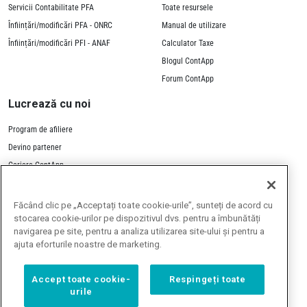
Servicii Contabilitate PFA
Toate resursele
Înființări/modificări PFA - ONRC
Manual de utilizare
Înființări/modificări PFI - ANAF
Calculator Taxe
Blogul ContApp
Forum ContApp
Lucrează cu noi
Program de afiliere
Devino partener
Cariere ContApp
Contactează-ne
Făcând clic pe „Acceptați toate cookie-urile”, sunteți de acord cu
stocarea cookie-urilor pe dispozitivul dvs. pentru a îmbunătăți
navigarea pe site, pentru a analiza utilizarea site-ului și pentru a
ajuta eforturile noastre de marketing.
Toate prețurile de pe site
Accept toate cookie-
Respingeți toate
includ TVA 21%
urile