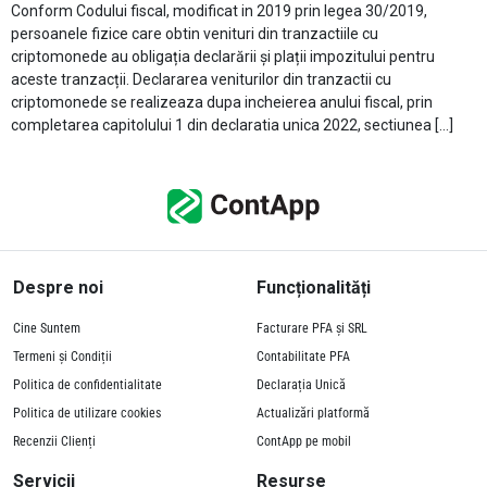
Conform Codului fiscal, modificat in 2019 prin legea 30/2019,
persoanele fizice care obtin venituri din tranzactiile cu
criptomonede au obligația declarării și plații impozitului pentru
aceste tranzacții. Declararea veniturilor din tranzactii cu
criptomonede se realizeaza dupa incheierea anului fiscal, prin
completarea capitolului 1 din declaratia unica 2022, sectiunea […]
Despre noi
Funcționalități
Cine Suntem
Facturare PFA și SRL
Termeni și Condiții
Contabilitate PFA
Politica de confidentialitate
Declarația Unică
Politica de utilizare cookies
Actualizări platformă
Recenzii Clienți
ContApp pe mobil
Servicii
Resurse