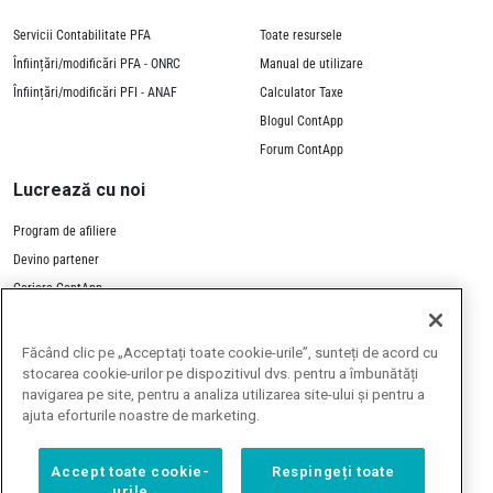
Servicii Contabilitate PFA
Toate resursele
Înființări/modificări PFA - ONRC
Manual de utilizare
Înființări/modificări PFI - ANAF
Calculator Taxe
Blogul ContApp
Forum ContApp
Lucrează cu noi
Program de afiliere
Devino partener
Cariere ContApp
Contactează-ne
Făcând clic pe „Acceptați toate cookie-urile”, sunteți de acord cu
stocarea cookie-urilor pe dispozitivul dvs. pentru a îmbunătăți
navigarea pe site, pentru a analiza utilizarea site-ului și pentru a
ajuta eforturile noastre de marketing.
Toate prețurile de pe site
Accept toate cookie-
Respingeți toate
includ TVA 21%
urile