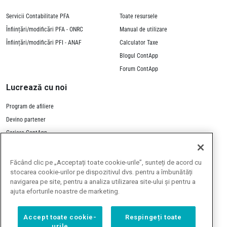
Servicii Contabilitate PFA
Toate resursele
Înființări/modificări PFA - ONRC
Manual de utilizare
Înființări/modificări PFI - ANAF
Calculator Taxe
Blogul ContApp
Forum ContApp
Lucrează cu noi
Program de afiliere
Devino partener
Cariere ContApp
Contactează-ne
Făcând clic pe „Acceptați toate cookie-urile”, sunteți de acord cu
stocarea cookie-urilor pe dispozitivul dvs. pentru a îmbunătăți
navigarea pe site, pentru a analiza utilizarea site-ului și pentru a
ajuta eforturile noastre de marketing.
Toate prețurile de pe site
Accept toate cookie-
Respingeți toate
includ TVA 21%
urile