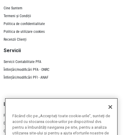
Cine Suntem
Termeni și Condiții
Politica de confidentialitate
Politica de utilizare cookies
Recenzii Clienți
Servicii
Servicii Contabilitate PFA
Înființări/modificări PFA - ONRC
Înființări/modificări PFI - ANAF
Lucrează cu noi
Program de afiliere
Făcând clic pe „Acceptați toate cookie-urile”, sunteți de
acord cu stocarea cookie-urilor pe dispozitivul dvs.
Devino partener
pentru a îmbunătăți navigarea pe site, pentru a analiza
Cariere ContApp
utilizarea site-ului și pentru a ajuta eforturile noastre de