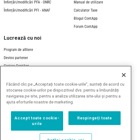
Înființări/modificări PFA - ONRC
Manual de utilizare
Înființări/modificări PFI - ANAF
Calculator Taxe
Blogul ContApp
Forum ContApp
Lucrează cu noi
Program de afiliere
Devino partener
Cariere ContApp
Contactează-ne
Făcând clic pe „Acceptați toate cookie-urile”, sunteți de acord cu
stocarea cookie-urilor pe dispozitivul dvs. pentru a îmbunătăți
navigarea pe site, pentru a analiza utilizarea site-ului și pentru a
ajuta eforturile noastre de marketing.
Toate prețurile de pe site
Accept toate cookie-
Respingeți toate
includ TVA 21%
urile