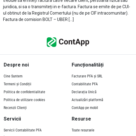
trebuie sa emiteți factura catre fiecare client, persoana fizica sau
juridica, si sa o transmiteți in e-factura. Factura se emite de pe CUI-
ul obtinut de la Registrul Comertului (nu de pe CIF intracomunitar).
Factura de comision BOLT – UBER […]
Despre noi
Funcționalități
Cine Suntem
Facturare PFA și SRL
Termeni și Condiții
Contabilitate PFA
Politica de confidentialitate
Declarația Unică
Politica de utilizare cookies
Actualizări platformă
Recenzii Clienți
ContApp pe mobil
Servicii
Resurse
Servicii Contabilitate PFA
Toate resursele