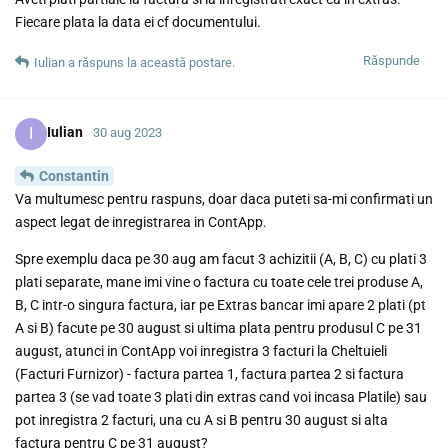
Fiecare plata la data ei cf documentului.
Răspunde
Iulian
a răspuns la această postare.
I
Iulian
30 aug 2023
Constantin
Va multumesc pentru raspuns, doar daca puteti sa-mi confirmati un
aspect legat de inregistrarea in ContApp.
Spre exemplu daca pe 30 aug am facut 3 achizitii (A, B, C) cu plati 3
plati separate, mane imi vine o factura cu toate cele trei produse A,
B, C intr-o singura factura, iar pe Extras bancar imi apare 2 plati (pt
A si B) facute pe 30 august si ultima plata pentru produsul C pe 31
august, atunci in ContApp voi inregistra 3 facturi la Cheltuieli
(Facturi Furnizor) - factura partea 1, factura partea 2 si factura
partea 3 (se vad toate 3 plati din extras cand voi incasa Platile) sau
pot inregistra 2 facturi, una cu A si B pentru 30 august si alta
factura pentru C pe 31 august?