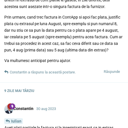
acestea sunt asezate intr-o singura factura de la furnizor.
Prin urmare, cand trec factura in ContApp si apoi fac plata, justific
plata cu extrasul pe luna August, spre exemplu si pun numarul 8,
dar nu stiu ce sa pun la data pentru ca o plata apare pe 4 august,
iar cealata pe 5 august (spre exemplu) pentru acea factura. Cum ar
trebui sa procedez in acest caz, sa fac ceva diferit sau ce data sa
pun, 4 aug (prima data) sau 5 aug (ultima data din extras)?
Va multumesc anticipat pentru ajutor.
Răspunde
Constantin
a răspuns la această postare.
9 ZILE
MAI TÂRZIU
Constantin
30 aug 2023
Iulian
Aveti plati partiale la factura si la inregistrati exact ca in extras.