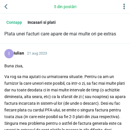
5
din
postări
Contapp
Incasari si plati
Plata unei facturi care apare de mai multe ori pe extras
I
Iulian
21 aug 2023
Buna ziua,
Va rog sa ma ajutati cu urmatoarea situatie. Pentru ca am un
furnizor la care uneori este posibil, ca intr-o zi, sa fac mai multe plati
dar nu toate deodata ci in mai multe intervale de timp (o achizitie
dimineata, alta seara, etc) ca la sfarsit de zi ( sau noaptea) sa apara
factura incarcata in sistem-ul lor (de unde o descarc). Desi eu fac
fiecare plata cu cardul PFA-ului, se emite o singura factura pentru
toata ziua (in care este posibil sa fie 2-3 plati din ziua respectiva).
Singura mea problema pentru o astfel de factura generala este ca
uneori in extrasul de cont platile le gasesc in zile diferite, desi