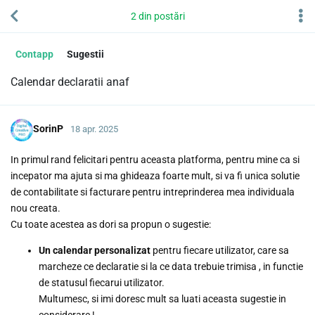
2
din
postări
Contapp
Sugestii
Calendar declaratii anaf
SorinP
18 apr. 2025
In primul rand felicitari pentru aceasta platforma, pentru mine ca si
incepator ma ajuta si ma ghideaza foarte mult, si va fi unica solutie
de contabilitate si facturare pentru intreprinderea mea individuala
nou creata.
Cu toate acestea as dori sa propun o sugestie:
Un calendar personalizat
pentru fiecare utilizator, care sa
marcheze ce declaratie si la ce data trebuie trimisa , in functie
de statusul fiecarui utilizator.
Multumesc, si imi doresc mult sa luati aceasta sugestie in
considerare !