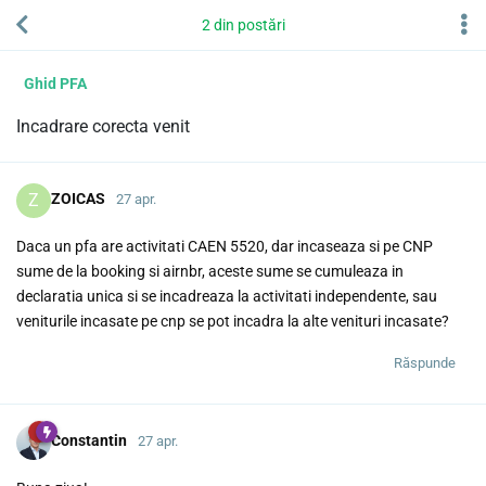
2
din
postări
Ghid PFA
Incadrare corecta venit
Z
ZOICAS
27 apr.
Daca un pfa are activitati CAEN 5520, dar incaseaza si pe CNP
sume de la booking si airnbr, aceste sume se cumuleaza in
declaratia unica si se incadreaza la activitati independente, sau
veniturile incasate pe cnp se pot incadra la alte venituri incasate?
Răspunde
Constantin
27 apr.