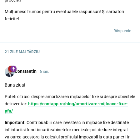
Mulțumesc frumos pentru eventualele răspunsuri! Și sărbători
fericite!
Răspunde
21 ZILE
MAI TÂRZIU
Constantin
6 ian.
Buna ziua!
Puteti citi aici despre amortizarea mijloacelor fixe si despre obiectele
de inventar:
https://contapp.ro/blog/amortizare-mijloace-fixe-
pfa/
Important!
Contribuabilii care investesc in mijloace fixe destinate
infiintarii si functionarii cabinetelor medicale pot deduce integral
valoarea acestora la calculul profitului impozabil la data punerii in