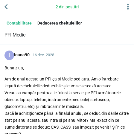
2
din
postări
Contabilitate
Deducerea cheltuielilor
PFI Medic
I
Ioana90
16 dec. 2025
Buna ziua,
Am de anul acesta un PFI ça si Medic pediatru. Am o întrebare
legată de cheltuielile deductibile și cum se setează acestea.
Vreau sa cumpăr pentru a le folosi la servici pe PFI următoarele
obiecte: laptop, telefon, instrumente medicale( stetoscop,
glucometru, etc) și îmbrăcăminte medicala.
Dacă le achiziționeze până la finalul anului, se deduc din dările către
stat pe anul acesta, sau intra și pe anul viitor? Mai exact din ce
sume datorate se deduc: CAS, CASS, sau impozit pe venit? Și în ce
procent?