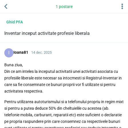
1
postare
Ghid PFA
Inventar inceput activitate profesie liberala
I
Ioana81
14 dec. 2025
Buna ziua,
Din ce am inteles la inceputul activitatii unei activitati asociata cu
profesiile liberale este necesar sa intocmesti si Registrul-Inventar in
care sa fie consemnate ce bunuri proprii vor fi utilizate si pentru
activitatea respectiva.
Pentru utilizarea autoturismului si a telefonului propriu in regim mixt
si pentru a putea deduce 50% din cheltuielile cu acestea (ab.
telefonie mobila, carburant, reparatii etc) este suficient o declaratie
pe propria raspundere prin care consemnez ca respectivele bunuri
sunt utilizate si pentru exercitarea profesiei sau trebuie intocmita o