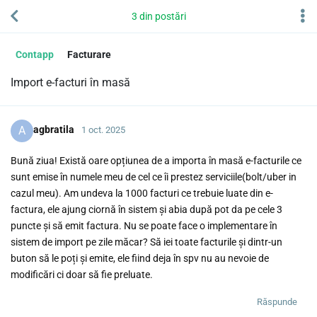
3
din
postări
Contapp
Facturare
Import e-facturi în masă
A
agbratila
1 oct. 2025
Bună ziua! Există oare opțiunea de a importa în masă e-facturile ce
sunt emise în numele meu de cel ce îi prestez serviciile(bolt/uber in
cazul meu). Am undeva la 1000 facturi ce trebuie luate din e-
factura, ele ajung ciornă în sistem și abia după pot da pe cele 3
puncte și să emit factura. Nu se poate face o implementare în
sistem de import pe zile măcar? Să iei toate facturile și dintr-un
buton să le poți și emite, ele fiind deja în spv nu au nevoie de
modificări ci doar să fie preluate.
Răspunde