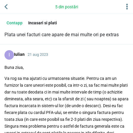
5
din
postări
Contapp
Incasari si plati
Plata unei facturi care apare de mai multe ori pe extras
I
Iulian
21 aug 2023
Buna ziua,
Va rog sa ma ajutati cu urmatoarea situatie. Pentru ca am un
furnizor la care uneori este posibil, ca intr-o zi, sa fac mai multe plati
dar nu toate deodata ci in mai multe intervale de timp (o achizitie
dimineata, alta seara, etc) ca la sfarsit de zi ( sau noaptea) sa apara
factura incarcata in sistem-ul lor (de unde o descarc). Desi eu fac
fiecare plata cu cardul PFA-ului, se emite o singura factura pentru
toata ziua (in care este posibil sa fie 2-3 plati din ziua respectiva).
Singura mea problema pentru o astfel de factura generala este ca
uneori in extrasul de cont platile le gasesc in zile diferite, desi