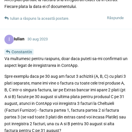
Fiecare plata la data ei cf documentului.
Răspunde
Iulian
a răspuns la această postare.
I
Iulian
30 aug 2023
Constantin
Va multumesc pentru raspuns, doar daca puteti sa-mi confirmati un
aspect legat de inregistrarea in ContApp.
Spre exemplu daca pe 30 aug am facut 3 achizitii (A, B, C) cu plati 3
plati separate, mane imi vine o factura cu toate cele trei produse A,
B, C intr-o singura factura, iar pe Extras bancar imi apare 2 plati (pt
A si B) facute pe 30 august si ultima plata pentru produsul C pe 31
august, atunci in ContApp voi inregistra 3 facturi la Cheltuieli
(Facturi Furnizor) - factura partea 1, factura partea 2 si factura
partea 3 (se vad toate 3 plati din extras cand voi incasa Platile) sau
pot inregistra 2 facturi, una cu A si B pentru 30 august si alta
factura pentru C pe 31 august?