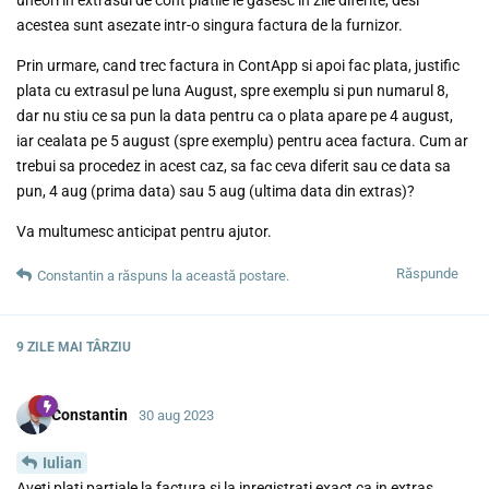
acestea sunt asezate intr-o singura factura de la furnizor.
Prin urmare, cand trec factura in ContApp si apoi fac plata, justific
plata cu extrasul pe luna August, spre exemplu si pun numarul 8,
dar nu stiu ce sa pun la data pentru ca o plata apare pe 4 august,
iar cealata pe 5 august (spre exemplu) pentru acea factura. Cum ar
trebui sa procedez in acest caz, sa fac ceva diferit sau ce data sa
pun, 4 aug (prima data) sau 5 aug (ultima data din extras)?
Va multumesc anticipat pentru ajutor.
Răspunde
Constantin
a răspuns la această postare.
9 ZILE
MAI TÂRZIU
Constantin
30 aug 2023
Iulian
Aveti plati partiale la factura si la inregistrati exact ca in extras.